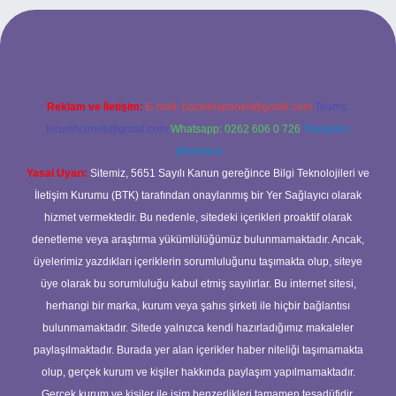
iş
betexper bahis
Reklam ve İletişim:
E-mail:
backlinkpaneli@gmail.com
Teams:
forumhizmeti@gmail.com
Whatsapp: 0262 606 0 726
Telegram:
@karabul
Yasal Uyarı:
Sitemiz, 5651 Sayılı Kanun gereğince Bilgi Teknolojileri ve
İletişim Kurumu (BTK) tarafından onaylanmış bir Yer Sağlayıcı olarak
hizmet vermektedir. Bu nedenle, sitedeki içerikleri proaktif olarak
denetleme veya araştırma yükümlülüğümüz bulunmamaktadır. Ancak,
üyelerimiz yazdıkları içeriklerin sorumluluğunu taşımakta olup, siteye
üye olarak bu sorumluluğu kabul etmiş sayılırlar. Bu internet sitesi,
herhangi bir marka, kurum veya şahıs şirketi ile hiçbir bağlantısı
bulunmamaktadır. Sitede yalnızca kendi hazırladığımız makaleler
paylaşılmaktadır. Burada yer alan içerikler haber niteliği taşımamakta
olup, gerçek kurum ve kişiler hakkında paylaşım yapılmamaktadır.
Gerçek kurum ve kişiler ile isim benzerlikleri tamamen tesadüfidir.