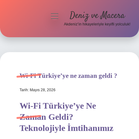
Deniz ve Macera
menüyü
aç
Akdeniz’in hikayeleriyle keyifli yolculuk!
Anasayfa
Gizlilik Politikası
Yasal Uyarı
Wi-Fi Türkiye’ye ne zaman geldi ?
Hakkımızda
Tarih: Mayıs 28, 2026
Wi-Fi Türkiye’ye Ne
Zaman Geldi?
Teknolojiyle İmtihanımız