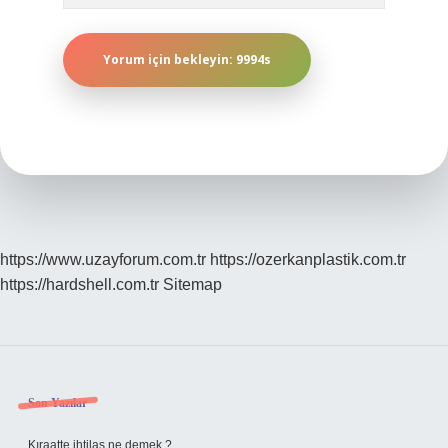
https://www.uzayforum.com.tr
https://ozerkanplastik.com.tr
https://hardshell.com.tr
Sitemap
Sidebar
Son Yazılar
Kıraatte ihtilas ne demek ?