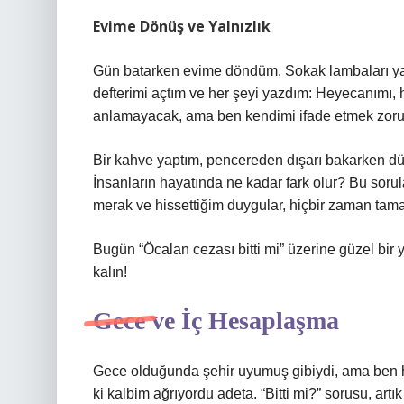
Evime Dönüş ve Yalnızlık
Gün batarken evime döndüm. Sokak lambaları yan
defterimi açtım ve her şeyi yazdım: Heyecanımı, h
anlamayacak, ama ben kendimi ifade etmek zor
Bir kahve yaptım, pencereden dışarı bakarken d
İnsanların hayatında ne kadar fark olur? Bu sorula
merak ve hissettiğim duygular, hiçbir zaman ta
Bugün “Öcalan cezası bitti mi” üzerine güzel bir yo
kalın!
Gece ve İç Hesaplaşma
Gece olduğunda şehir uyumuş gibiydi, ama ben 
ki kalbim ağrıyordu adeta. “Bitti mi?” sorusu, art