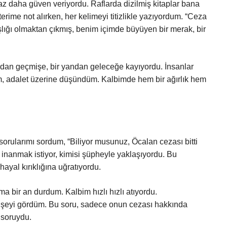
z daha güven veriyordu. Raflarda dizilmiş kitaplar bana
fterime not alırken, her kelimeyi titizlikle yazıyordum. “Ceza
şlığı olmaktan çıkmış, benim içimde büyüyen bir merak, bir
ndan geçmişe, bir yandan geleceğe kayıyordu. İnsanlar
 adalet üzerine düşündüm. Kalbimde hem bir ağırlık hem
orularımı sordum, “Biliyor musunuz, Öcalan cezası bitti
i inanmak istiyor, kimisi şüpheyle yaklaşıyordu. Bu
yal kırıklığına uğratıyordu.
a bir an durdum. Kalbim hızlı hızlı atıyordu.
işeyi gördüm. Bu soru, sadece onun cezası hakkında
 soruydu.