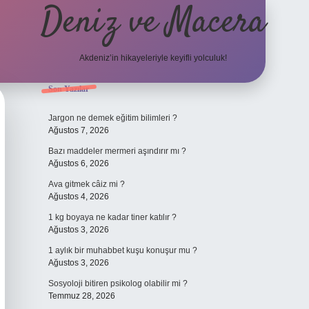
Deniz ve Macera
Akdeniz’in hikayeleriyle keyifli yolculuk!
Sidebar
Son Yazılar
elexbet güncel giriş
be
Jargon ne demek eğitim bilimleri ?
Ağustos 7, 2026
Bazı maddeler mermeri aşındırır mı ?
Ağustos 6, 2026
Ava gitmek câiz mi ?
Ağustos 4, 2026
1 kg boyaya ne kadar tiner katılır ?
Ağustos 3, 2026
1 aylık bir muhabbet kuşu konuşur mu ?
Ağustos 3, 2026
Sosyoloji bitiren psikolog olabilir mi ?
Temmuz 28, 2026