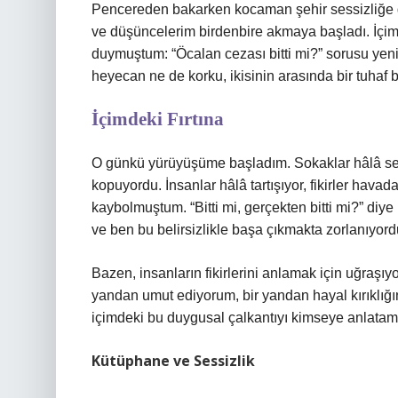
Pencereden bakarken kocaman şehir sessizliğe g
ve düşüncelerim birdenbire akmaya başladı. İçimd
duymuştum: “Öcalan cezası bitti mi?” sorusu yeni
heyecan ne de korku, ikisinin arasında bir tuhaf b
İçimdeki Fırtına
O günkü yürüyüşüme başladım. Sokaklar hâlâ sessi
kopuyordu. İnsanlar hâlâ tartışıyor, fikirler hav
kaybolmuştum. “Bitti mi, gerçekten bitti mi?” di
ve ben bu belirsizlikle başa çıkmakta zorlanıyor
Bazen, insanların fikirlerini anlamak için uğraş
yandan umut ediyorum, bir yandan hayal kırıklığı
içimdeki bu duygusal çalkantıyı kimseye anlatama
Kütüphane ve Sessizlik