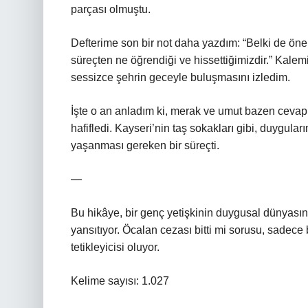
parçası olmuştu.
Defterime son bir not daha yazdım: “Belki de önem
süreçten ne öğrendiği ve hissettiğimizdir.” Kalemi
sessizce şehrin geceyle buluşmasını izledim.
İşte o an anladım ki, merak ve umut bazen cevap
hafifledi. Kayseri’nin taş sokakları gibi, duygul
yaşanması gereken bir süreçti.
—
Bu hikâye, bir genç yetişkinin duygusal dünyasın
yansıtıyor. Öcalan cezası bitti mi sorusu, sadece b
tetikleyicisi oluyor.
Kelime sayısı: 1.027