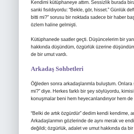
Kendimi kütüphaneye attım. Sessizlik burada bira
sanki fısıldıyordu: “Bekle, gör, hisset.” Günlük de
bitti mi?” sorusu bir noktada sadece bir haber ba
özlem haline gelmişti.
Kütüphanede saatler geçti. Düşüncelerim bir ya
hakkında düşündüm, özgürlük üzerine düşündüm,
de bir umut vardı.
Arkadaş Sohbetleri
Öğleden sonra arkadaşlarımla buluştum. Onlara s
mi?” diye. Herkes farklı bir şey söylüyordu, kimis
konuşmalar beni hem heyecanlandırıyor hem de ha
“Belki de artık özgürdür” dedim kendi kendime, am
Arkadaşlarımın gözlerinde de aynı merak ve end
değildi; özgürlük, adalet ve umut hakkında da bir