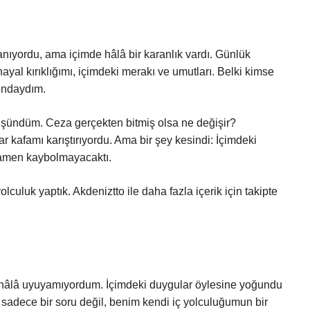
ıyordu, ama içimde hâlâ bir karanlık vardı. Günlük
ayal kırıklığımı, içimdeki merakı ve umutları. Belki kimse
undaydım.
üşündüm. Ceza gerçekten bitmiş olsa ne değişir?
r kafamı karıştırıyordu. Ama bir şey kesindi: İçimdeki
mamen kaybolmayacaktı.
lculuk yaptık. Akdeniztto ile daha fazla içerik için takipte
hâlâ uyuyamıyordum. İçimdeki duygular öylesine yoğundu
ık sadece bir soru değil, benim kendi iç yolculuğumun bir