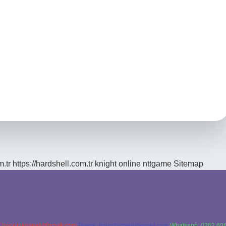
m.tr
https://hardshell.com.tr
knight online
nttgame
Sitemap
:
backlinkpaneli@gmail.com
Teams:
forumhizmeti@gmail.com
Whatsapp: 0262 606