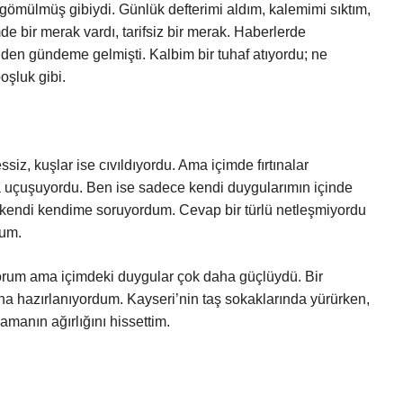
ömülmüş gibiydi. Günlük defterimi aldım, kalemimi sıktım,
e bir merak vardı, tarifsiz bir merak. Haberlerde
den gündeme gelmişti. Kalbim bir tuhaf atıyordu; ne
oşluk gibi.
z, kuşlar ise cıvıldıyordu. Ama içimde fırtınalar
ada uçuşuyordu. Ben ise sadece kendi duygularımın içinde
ye kendi kendime soruyordum. Cevap bir türlü netleşmiyordu
dum.
ıyorum ama içimdeki duygular çok daha güçlüydü. Bir
na hazırlanıyordum. Kayseri’nin taş sokaklarında yürürken,
manın ağırlığını hissettim.