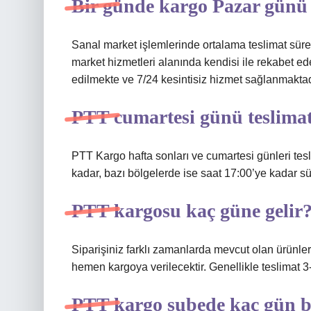
Bir günde kargo Pazar günü
Sanal market işlemlerinde ortalama teslimat sü
market hizmetleri alanında kendisi ile rekabet e
edilmekte ve 7/24 kesintisiz hizmet sağlanmaktad
PTT cumartesi günü teslima
PTT Kargo hafta sonları ve cumartesi günleri tes
kadar, bazı bölgelerde ise saat 17:00’ye kadar sü
PTT kargosu kaç güne gelir
Siparişiniz farklı zamanlarda mevcut olan ürünleri
hemen kargoya verilecektir. Genellikle teslimat 3-
PTT kargo şubede kaç gün b