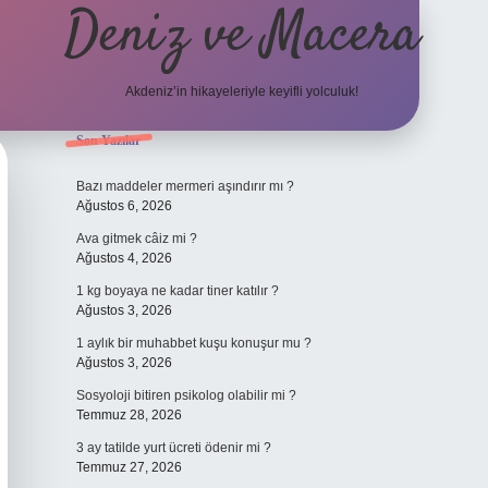
Deniz ve Macera
Akdeniz’in hikayeleriyle keyifli yolculuk!
Sidebar
Son Yazılar
elexbet güncel giriş
bete
Bazı maddeler mermeri aşındırır mı ?
Ağustos 6, 2026
Ava gitmek câiz mi ?
Ağustos 4, 2026
1 kg boyaya ne kadar tiner katılır ?
Ağustos 3, 2026
1 aylık bir muhabbet kuşu konuşur mu ?
Ağustos 3, 2026
Sosyoloji bitiren psikolog olabilir mi ?
Temmuz 28, 2026
3 ay tatilde yurt ücreti ödenir mi ?
Temmuz 27, 2026