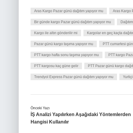
Aras Kargo Pazar günü dağıtım yapıyor mu
Aras Kargo P
Bir günde kargo Pazar günü dağıtım yapıyor mu
Dağıtım
Kargo ile altın gönderilir mi
Kargolar en geç kaçta dağıtı
Pazar günü kargo taşıma yapıyor mu
PTT cumartesi günü
PTT kargo hafta sonu taşıma yapıyor mu
PTT kargo Paza
PTT kargosu kaç güne gelir
PTT Pazar günü kargo dağıt
Trendyol Express Pazar günü dağıtım yapıyor mu
Yurtiç
Önceki Yazı
İŞ Analizi Yapılırken Aşağıdaki Yöntemlerden
Hangisi Kullanılır