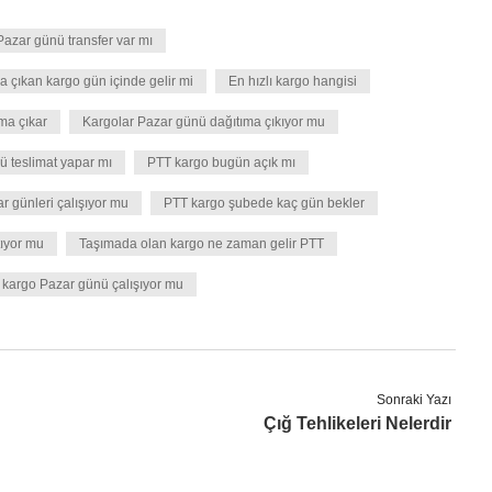
azar günü transfer var mı
a çıkan kargo gün içinde gelir mi
En hızlı kargo hangisi
ma çıkar
Kargolar Pazar günü dağıtıma çıkıyor mu
 teslimat yapar mı
PTT kargo bugün açık mı
r günleri çalışıyor mu
PTT kargo şubede kaç gün bekler
ıyor mu
Taşımada olan kargo ne zaman gelir PTT
i kargo Pazar günü çalışıyor mu
Sonraki Yazı
Çığ Tehlikeleri Nelerdir