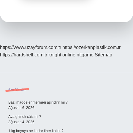
https://www.uzayforum.com.tr
https://ozerkanplastik.com.tr
https://hardshell.com.tr
knight online
nttgame
Sitemap
Sidebar
Son Yazılar
Bazı maddeler mermeri aşındırır mı ?
Ağustos 6, 2026
Ava gitmek câiz mi ?
Ağustos 4, 2026
1 kg boyaya ne kadar tiner katılır ?