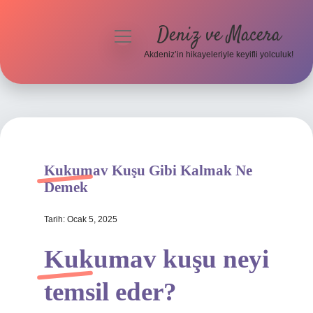
Deniz ve Macera
menüyü
aç
Akdeniz’in hikayeleriyle keyifli yolculuk!
Anasayfa
Gizlilik Politikası
Yasal Uyarı
Kukumav Kuşu Gibi Kalmak Ne
Hakkımızda
Demek
Tarih: Ocak 5, 2025
Kukumav kuşu neyi
temsil eder?