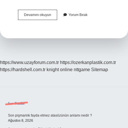
Kukumav
Devamını okuyun
Yorum Bırak
Kuşu
Gibi
Kalmak
Ne
Demek
https://www.uzayforum.com.tr
https://ozerkanplastik.com.tr
https://hardshell.com.tr
knight online
nttgame
Sitemap
Sidebar
Son Yazılar
Son pişmanlık fayda etmez atasözünün anlamı nedir ?
Ağustos 8, 2026