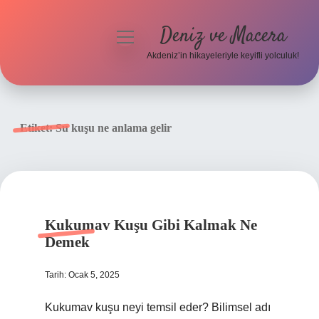
Deniz ve Macera
menüyü
aç
Akdeniz’in hikayeleriyle keyifli yolculuk!
Anasayfa
Gizlilik Politikası
Etiket:
Su kuşu ne anlama gelir
Yasal Uyarı
Hakkımızda
Kukumav Kuşu Gibi Kalmak Ne
Demek
Tarih: Ocak 5, 2025
Kukumav kuşu neyi temsil eder? Bilimsel adı