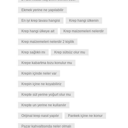
Ekmek yerine ne yapılabilir
En iyi krep tavası hangisi
Krep hangi ülkenin
Krep hangi ülkeye ait
Krep malzemeleri nelerdir
Krep malzemeleri nelerdir 2 kişilik
Krep sağlıklı mı
Krep sütsüz olur mu
Krepe kabartma tozu konulur mu
Krepin içinde neler var
Krepin içine ne koyabiliriz
Krepte süt yerine yoğurt olur mu
Krepte un yerine ne kullanılır
Orijinal krep nasıl yapılır
Pankek içine ne konur
Pazar kahvaltısında neler olmalı