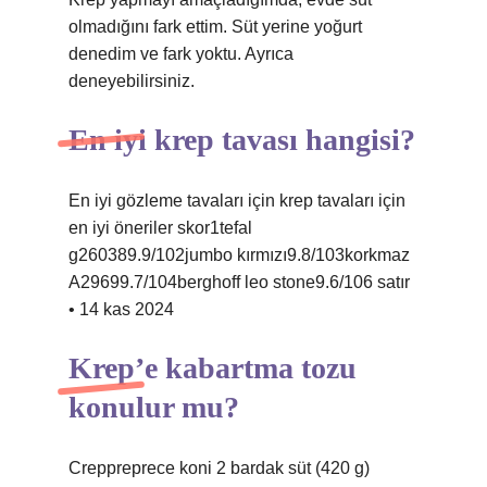
olmadığını fark ettim. Süt yerine yoğurt
denedim ve fark yoktu. Ayrıca
deneyebilirsiniz.
En iyi krep tavası hangisi?
En iyi gözleme tavaları için krep tavaları için
en iyi öneriler skor1tefal
g260389.9/102jumbo kırmızı9.8/103korkmaz
A29699.7/104berghoff leo stone9.6/106 satır
• 14 kas 2024
Krep’e kabartma tozu
konulur mu?
Creppreprece koni 2 bardak süt (420 g)