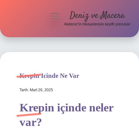
Deniz ve Macera
menüyü
aç
Akdeniz’in hikayeleriyle keyifli yolculuk!
Anasayfa
Gizlilik Politikası
Yasal Uyarı
Krepin Icinde Ne Var
Hakkımızda
Tarih: Mart 26, 2025
Krepin içinde neler
var?