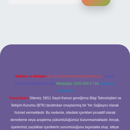
ş
betexper bahis
Reklam ve İletişim:
E-mail:
backlinkpaneli@gmail.com
Teams:
forumhizmeti@gmail.com
Whatsapp: 0262 606 0 726
Telegram:
@karabul
Yasal Uyarı:
Sitemiz, 5651 Sayılı Kanun gereğince Bilgi Teknolojileri ve
İletişim Kurumu (BTK) tarafından onaylanmış bir Yer Sağlayıcı olarak
hizmet vermektedir. Bu nedenle, sitedeki içerikleri proaktif olarak
denetleme veya araştırma yükümlülüğümüz bulunmamaktadır. Ancak,
üyelerimiz yazdıkları içeriklerin sorumluluğunu taşımakta olup, siteye