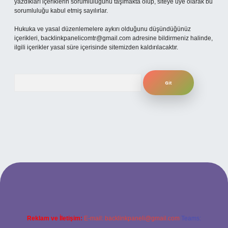
yazdıkları içeriklerin sorumluluğunu taşımakta olup, siteye üye olarak bu
sorumluluğu kabul etmiş sayılırlar.
Hukuka ve yasal düzenlemelere aykırı olduğunu düşündüğünüz
içerikleri,
backlinkpanelicomtr@gmail.com
adresine bildirmeniz halinde,
ilgili içerikler yasal süre içerisinde sitemizden kaldırılacaktır.
Arama
güncel giriş
betexper bahis
Reklam ve İletişim:
E-mail:
backlinkpaneli@gmail.com
Teams: