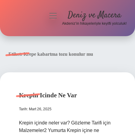
Deniz ve Macera
menüyü
aç
Akdeniz’in hikayeleriyle keyifli yolculuk!
Anasayfa
Gizlilik Politikası
Etiket:
Krepe kabartma tozu konulur mu
Yasal Uyarı
Hakkımızda
Krepin Icinde Ne Var
Tarih: Mart 26, 2025
Krepin içinde neler var? Gözleme Tarifi için
Malzemeler2 Yumurta Krepin içine ne