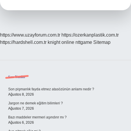
Var
https://www.uzayforum.com.tr
https://ozerkanplastik.com.tr
https://hardshell.com.tr
knight online
nttgame
Sitemap
Sidebar
Son Yazılar
Son pişmanlık fayda etmez atasözünün anlamı nedir ?
Ağustos 8, 2026
Jargon ne demek eğitim bilimleri ?
Ağustos 7, 2026
Bazı maddeler mermeri aşındırır mı ?
Ağustos 6, 2026