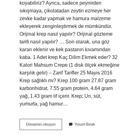
koyabiliriz? Ayrıca, sadece peynirden
sıkışmaya, çikolatadan zeytin ezmeye her
zevke kadar yapmak ve hamura malzeme
ekleyerek zenginleştirmek de mümkündür.
Orijinal krep nasıl yapılır? Orijinal gözleme
tarifi nasıl yapılır? … Son olarak, una göz
kararı eklenir ve kek pastanın kıvamından
kaba. 1 Adet krep Kaç Dilim Ekmek eder? 32
Kalori Mahsum Crepe (1 disk ölçek ekmeğine
karşılık gelir) – Zarif Tarifler 25 Mayıs 2016
Krep sağlıklı mı? Krep 100 gram 27.87 gram
karbonhidrat, 7.55 gram protein, 4.64 gram
yağ, 1.43 gram lif içerir. Krep; Un, süt,
yumurta, yağ hamur…
Krepin
Devamını okuyun
Yorum Bırak
Icinde
Ne