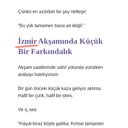
Çünkü en azından bir şey netleşir:
“Bu yük tamamen bana ait değil.”
İzmir Akşamında Küçük
Bir Farkındalık
Akşam saatlerinde sahil yolunda yürürken
arabayı hatırlıyorum.
Bir gün önceki küçük kaza geliyor aklıma.
Hafif bir çizik, hafif bir stres.
Ve iç ses:
“Hayat biraz böyle galiba. Kimse tamamen