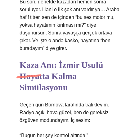
Bu soru genelde kazadan hemen sonra
soruluyor. Hani o ilk şok anı vardır ya… Araba
hafif titrer, sen de içinden “bu ses motor mu,
yoksa hayatımın kırılması mı?” diye
düşünürsün. Sonra yavaşça gerçek ortaya
çıkar. Ve işte o anda kasko, hayatına “ben
buradayım” diye girer.
Kaza Anı: İzmir Usulü
Hayatta Kalma
Simülasyonu
Geçen gün Bornova tarafında trafikteyim.
Radyo açık, hava güzel, ben de gereksiz
özgüven modundayım. İç sesim:
“Bugün her şey kontrol altında.”