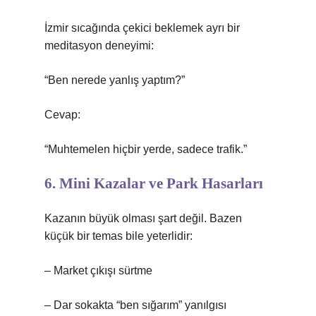
İzmir sıcağında çekici beklemek ayrı bir
meditasyon deneyimi:
“Ben nerede yanlış yaptım?”
Cevap:
“Muhtemelen hiçbir yerde, sadece trafik.”
6. Mini Kazalar ve Park Hasarları
Kazanın büyük olması şart değil. Bazen
küçük bir temas bile yeterlidir:
– Market çıkışı sürtme
– Dar sokakta “ben sığarım” yanılgısı