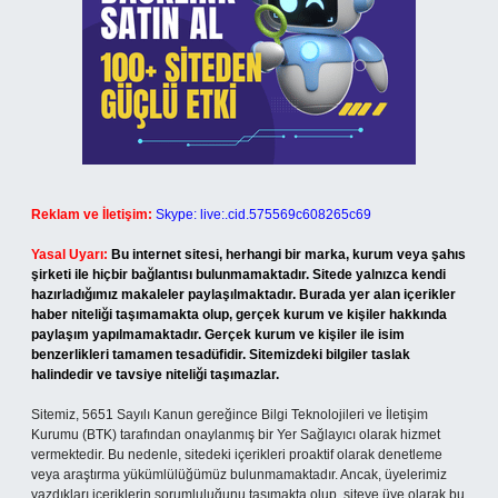
Reklam ve İletişim:
Skype: live:.cid.575569c608265c69
Yasal Uyarı:
Bu internet sitesi, herhangi bir marka, kurum veya şahıs
şirketi ile hiçbir bağlantısı bulunmamaktadır. Sitede yalnızca kendi
hazırladığımız makaleler paylaşılmaktadır. Burada yer alan içerikler
haber niteliği taşımamakta olup, gerçek kurum ve kişiler hakkında
paylaşım yapılmamaktadır. Gerçek kurum ve kişiler ile isim
benzerlikleri tamamen tesadüfidir. Sitemizdeki bilgiler taslak
halindedir ve tavsiye niteliği taşımazlar.
Sitemiz, 5651 Sayılı Kanun gereğince Bilgi Teknolojileri ve İletişim
Kurumu (BTK) tarafından onaylanmış bir Yer Sağlayıcı olarak hizmet
vermektedir. Bu nedenle, sitedeki içerikleri proaktif olarak denetleme
veya araştırma yükümlülüğümüz bulunmamaktadır. Ancak, üyelerimiz
yazdıkları içeriklerin sorumluluğunu taşımakta olup, siteye üye olarak bu