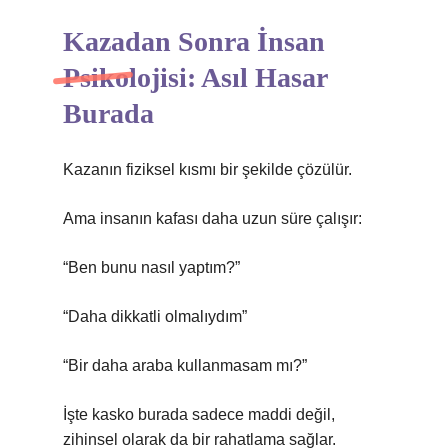
Kazadan Sonra İnsan
Psikolojisi: Asıl Hasar
Burada
Kazanın fiziksel kısmı bir şekilde çözülür.
Ama insanın kafası daha uzun süre çalışır:
“Ben bunu nasıl yaptım?”
“Daha dikkatli olmalıydım”
“Bir daha araba kullanmasam mı?”
İşte kasko burada sadece maddi değil,
zihinsel olarak da bir rahatlama sağlar.