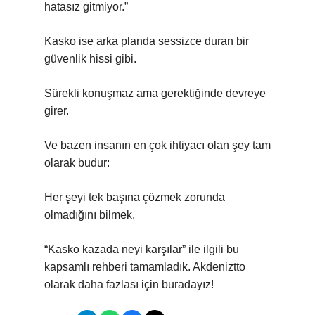
hatasız gitmiyor.”
Kasko ise arka planda sessizce duran bir
güvenlik hissi gibi.
Sürekli konuşmaz ama gerektiğinde devreye
girer.
Ve bazen insanın en çok ihtiyacı olan şey tam
olarak budur:
Her şeyi tek başına çözmek zorunda
olmadığını bilmek.
“Kasko kazada neyi karşılar” ile ilgili bu
kapsamlı rehberi tamamladık. Akdeniztto
olarak daha fazlası için buradayız!