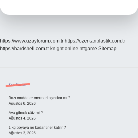
https://www.uzayforum.com.tr
https://ozerkanplastik.com.tr
https://hardshell.com.tr
knight online
nttgame
Sitemap
Sidebar
Son Yazılar
Bazı maddeler mermeri aşındırır mı ?
Ağustos 6, 2026
Ava gitmek câiz mi ?
Ağustos 4, 2026
1 kg boyaya ne kadar tiner katılır ?
Ağustos 3, 2026