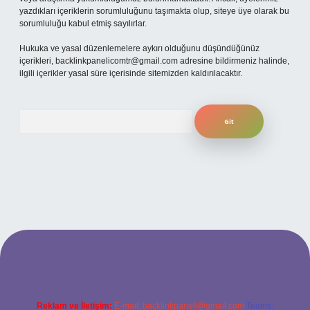
yazdıkları içeriklerin sorumluluğunu taşımakta olup, siteye üye olarak bu
sorumluluğu kabul etmiş sayılırlar.
Hukuka ve yasal düzenlemelere aykırı olduğunu düşündüğünüz
içerikleri,
backlinkpanelicomtr@gmail.com
adresine bildirmeniz halinde,
ilgili içerikler yasal süre içerisinde sitemizden kaldırılacaktır.
Arama
xper bahis
Reklam ve İletişim:
E-mail:
backlinkpaneli@gmail.com
Teams: