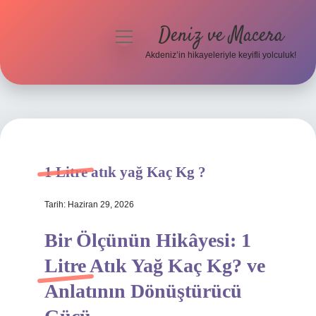
Deniz ve Macera
menüyü
aç
Akdeniz’in hikayeleriyle keyifli yolculuk!
Anasayfa
Gizlilik Politikası
Yasal Uyarı
1 Litre atık yağ Kaç Kg ?
Hakkımızda
Tarih: Haziran 29, 2026
Bir Ölçünün Hikâyesi: 1
Litre Atık Yağ Kaç Kg? ve
Anlatının Dönüştürücü