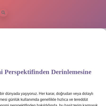
 Perspektifinden Derinlemesine
 bir dünyada yaşıyoruz. Her karar, doğrudan veya dolaylı
mesi günlük kullanımda genellikle hızlıca ve tereddüt
omi perspektifinden bakıldığında, bu basit terim karmaşık