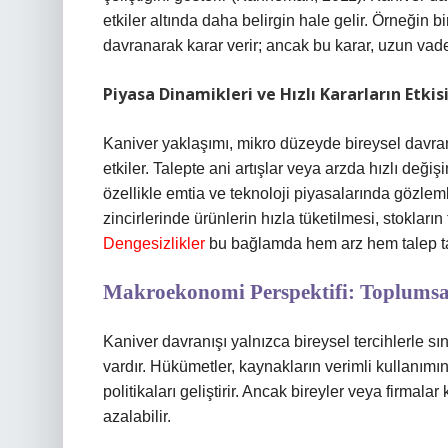
etkiler altında daha belirgin hale gelir. Örneğin 
davranarak karar verir; ancak bu karar, uzun vadel
Piyasa Dinamikleri ve Hızlı Kararların Etkis
Kaniver yaklaşımı, mikro düzeyde bireysel davran
etkiler. Talepte ani artışlar veya arzda hızlı deği
özellikle emtia ve teknoloji piyasalarında gözle
zincirlerinde ürünlerin hızla tüketilmesi, stokları
Dengesizlikler
bu bağlamda hem arz hem talep tar
Makroekonomi Perspektifi: Toplumsal
Kaniver davranışı yalnızca bireysel tercihlerle s
vardır. Hükümetler, kaynakların verimli kullanım
politikaları geliştirir. Ancak bireyler veya firmalar
azalabilir.