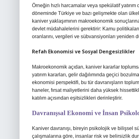
Örneğin hızlı harcamalar veya spekülatif yatırım da
döneminde Türkiye ve bazı gelişmekte olan ülkel
kaniver yaklaşımının makroekonomik sonuçlarına 
devlet müdahalelerini gerektirir: Kamu politikala
oranlarını, vergileri ve sübvansiyonları yeniden 
Refah Ekonomisi ve Sosyal Dengesizlikler
Makroekonomik açıdan, kaniver kararlar toplumsal 
yatırım kararları, gelir dağılımında geçici bozul
ekonomisi perspektifi, bu tür davranışların toplum
haneler, fırsat maliyetlerini daha yüksek hissettikl
katılım açısından eşitsizlikleri derinleştirir.
Davranışsal Ekonomi ve İnsan Psikolo
Kaniver davranışı, bireyin psikolojik ve bilişsel s
çalışmalarına göre, insanlar risk ve belirsizlik du