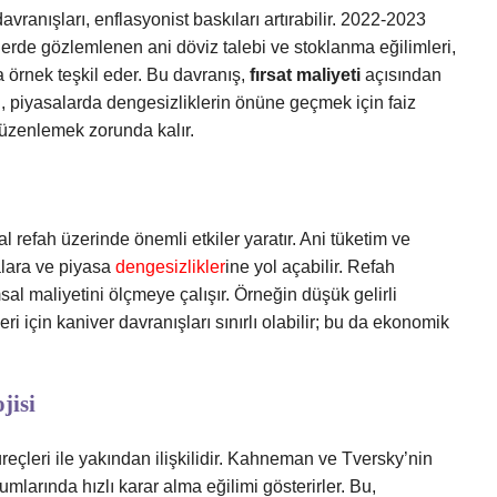
vranışları, enflasyonist baskıları artırabilir. 2022-2023
erde gözlemlenen ani döviz talebi ve stoklanma eğilimleri,
örnek teşkil eder. Bu davranış,
fırsat maliyeti
açısından
rı, piyasalarda dengesizliklerin önüne geçmek için faiz
düzenlemek zorunda kalır.
refah üzerinde önemli etkiler yaratır. Ani tüketim ve
malara ve piyasa
dengesizlikler
ine yol açabilir. Refah
sal maliyetini ölçmeye çalışır. Örneğin düşük gelirli
eri için kaniver davranışları sınırlı olabilir; bu da ekonomik
jisi
üreçleri ile yakından ilişkilidir. Kahneman ve Tversky’nin
rumlarında hızlı karar alma eğilimi gösterirler. Bu,