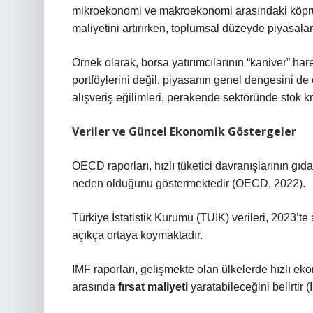
mikroekonomi ve makroekonomi arasındaki köprüyü 
maliyetini artırırken, toplumsal düzeyde piyasala
Örnek olarak, borsa yatırımcılarının “kaniver” har
portföylerini değil, piyasanın genel dengesini de et
alışveriş eğilimleri, perakende sektöründe stok kr
Veriler ve Güncel Ekonomik Göstergeler
OECD raporları, hızlı tüketici davranışlarının gı
neden olduğunu göstermektedir (OECD, 2022).
Türkiye İstatistik Kurumu (TÜİK) verileri, 2023’te a
açıkça ortaya koymaktadır.
IMF raporları, gelişmekte olan ülkelerde hızlı ek
arasında
fırsat maliyeti
yaratabileceğini belirtir 