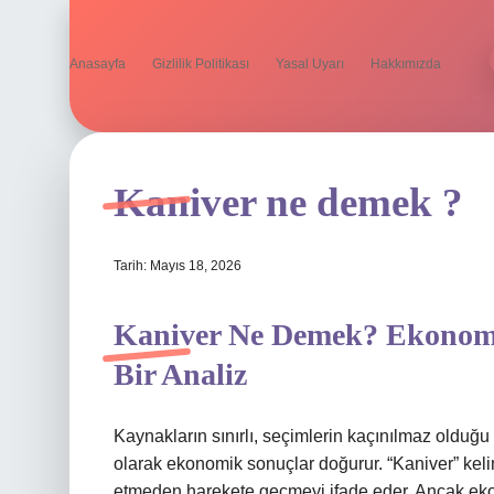
Anasayfa
Gizlilik Politikası
Yasal Uyarı
Hakkımızda
Kaniver ne demek ?
Tarih: Mayıs 18, 2026
Kaniver Ne Demek? Ekonomi
Bir Analiz
Kaynakların sınırlı, seçimlerin kaçınılmaz olduğu
olarak ekonomik sonuçlar doğurur. “Kaniver” keli
etmeden harekete geçmeyi ifade eder. Ancak ekon