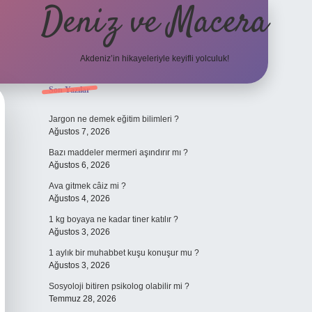
Deniz ve Macera
Akdeniz’in hikayeleriyle keyifli yolculuk!
Sidebar
Son Yazılar
elexbet güncel giriş
bete
Jargon ne demek eğitim bilimleri ?
Ağustos 7, 2026
Bazı maddeler mermeri aşındırır mı ?
Ağustos 6, 2026
Ava gitmek câiz mi ?
Ağustos 4, 2026
1 kg boyaya ne kadar tiner katılır ?
Ağustos 3, 2026
1 aylık bir muhabbet kuşu konuşur mu ?
Ağustos 3, 2026
Sosyoloji bitiren psikolog olabilir mi ?
Temmuz 28, 2026