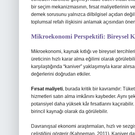
bir seçim mekanizmasının, fırsat maliyetlerinin v
demek sorusunu yalnızca dilbilgisel açıdan deği
toplumsal refah ilişkisini anlamak açısından önem
Mikroekonomi Perspektifi: Bireysel 
Mikroekonomi, kaynak kıtlığı ve bireysel tercihleri
üreticinin hızlı karar alma eğilimi olarak görülebili
karşılaştığında “kaniver” yaklaşımıyla karar alırs
değerlerini doğrudan etkiler.
Fırsat maliyeti
, burada kritik bir kavramdır: Tüket
hizmetleri satın alma imkânını kaybeder. Aynı şekild
potansiyel daha yüksek kâr fırsatlarını kaçırabil
birincil kaynağı olarak da görülebilir.
Davranışsal ekonomi araştırmaları, hızlı ve sezg
çeliştiğini gösterir (Kahneman, 2011). Kaniver dav