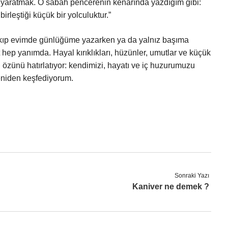
 yaratmak. O sabah pencerenin kenarında yazdığım gibi:
rleştiği küçük bir yolculuktur.”
çıkıp evimde günlüğüme yazarken ya da yalnız başıma
 hep yanımda. Hayal kırıklıkları, hüzünler, umutlar ve küçük
 özünü hatırlatıyor: kendimizi, hayatı ve iç huzurumuzu
eniden keşfediyorum.
Sonraki Yazı
Kaniver ne demek ?