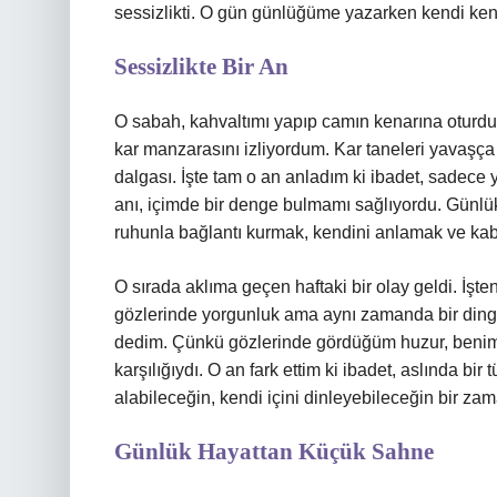
sessizlikti. O gün günlüğüme yazarken kendi ken
Sessizlikte Bir An
O sabah, kahvaltımı yapıp camın kenarına oturdu
kar manzarasını izliyordum. Kar taneleri yavaşça 
dalgası. İşte tam o an anladım ki ibadet, sadece y
anı, içimde bir denge bulmamı sağlıyordu. Günlük
ruhunla bağlantı kurmak, kendini anlamak ve ka
O sırada aklıma geçen haftaki bir olay geldi. İşte
gözlerinde yorgunluk ama aynı zamanda bir dingi
dedim. Çünkü gözlerinde gördüğüm huzur, benim
karşılığıydı. O an fark ettim ki ibadet, aslında b
alabileceğin, kendi içini dinleyebileceğin bir zam
Günlük Hayattan Küçük Sahne