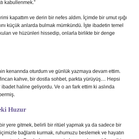
tı kabullenmek.”
mi kapattım ve derin bir nefes aldım. İçimde bir umut ışığı
lamını küçük anlarda bulmak mümkündü. İşte ibadetin temel
kuları ve hüzünleri hissedip, onlarla birlikte bir denge
nin kenarında oturdum ve günlük yazmaya devam ettim.
r fincan kahve, bir dostla sohbet, parkta yürüyüş… Hepsi
ibadet haline geliyordu. Ve o an fark ettim ki aslında
bermiş.
eki Huzur
ir yere gitmek, belirli bir ritüel yapmak ya da sadece bir
 içimizle bağlantı kurmak, ruhumuzu beslemek ve hayatın