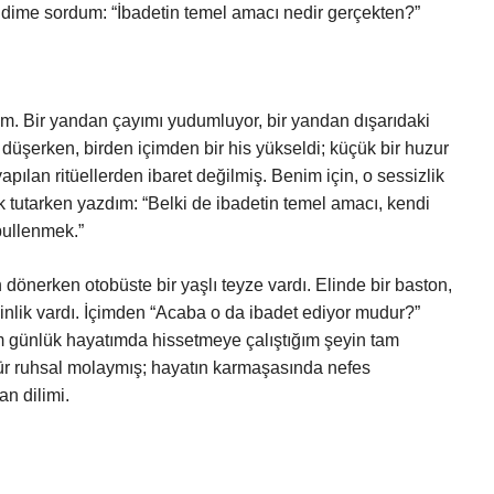
dime sordum: “İbadetin temel amacı nedir gerçekten?”
m. Bir yandan çayımı yudumluyor, bir yandan dışarıdaki
düşerken, birden içimden bir his yükseldi; küçük bir huzur
apılan ritüellerden ibaret değilmiş. Benim için, o sessizlik
 tutarken yazdım: “Belki de ibadetin temel amacı, kendi
bullenmek.”
n dönerken otobüste bir yaşlı teyze vardı. Elinde bir baston,
nlik vardı. İçimden “Acaba o da ibadet ediyor mudur?”
 günlük hayatımda hissetmeye çalıştığım şeyin tam
ir tür ruhsal molaymış; hayatın karmaşasında nefes
an dilimi.