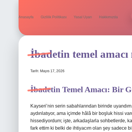
Anasayfa
Gizlilik Politikası
Yasal Uyarı
Hakkımızda
İbadetin temel amacı 
Tarih: Mayıs 17, 2026
İbadetin Temel Amacı: Bir 
Kayseri’nin serin sabahlarından birinde uyandım
aydınlatıyor, ama içimde hâlâ bir boşluk hissi va
hissediyordum; işte, arkadaşlarla sohbetlerde, ka
fark ettim ki belki de ihtiyacım olan şey sadece 