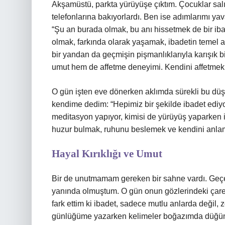
Akşamüstü, parkta yürüyüşe çıktım. Çocuklar salı
telefonlarına bakıyorlardı. Ben ise adımlarımı ya
“Şu an burada olmak, bu anı hissetmek de bir ibad
olmak, farkında olarak yaşamak, ibadetin temel 
bir yandan da geçmişin pişmanlıklarıyla karışık 
umut hem de affetme deneyimi. Kendini affetmek,
O gün işten eve dönerken aklımda sürekli bu düş
kendime dedim: “Hepimiz bir şekilde ibadet ediyor
meditasyon yapıyor, kimisi de yürüyüş yaparken i
huzur bulmak, ruhunu beslemek ve kendini anla
Hayal Kırıklığı ve Umut
Bir de unutmamam gereken bir sahne vardı. Geçen
yanında olmuştum. O gün onun gözlerindeki çares
fark ettim ki ibadet, sadece mutlu anlarda değil,
günlüğüme yazarken kelimeler boğazımda düğümle