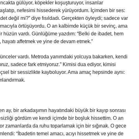
ncakta gülüyor, köpekler koşuşturuyor, insanlar
vaşlatıp, nefesimi hissederek yürüyordum. İçimden bir ses:
et değil mi?” diye fısıldadı. Gerçekten öyleydi; sadece var
amacıyla örtüşüyordu. O an kalbimde küçük bir sevinç, ama
bir hüzün vardı. Günlüğüme yazdım: “Belki de ibadet, hem
 hayatı affetmek ve yine de devam etmek.”
ünceler vardı. Metroda yanımdaki yolcuya bakarken, kendi
uz, sadece fark etmiyoruz.” Kimisi dua ediyor, kimisi
çsel bir sessizlikte kayboluyor. Ama amaç hepsinde aynı:
mlandırmak.
 ay, bir arkadaşımın hayatındaki büyük bir kayıp sonrası
izliği gördüm ve kendi içimde bir boşluk hissettim. O an
 zor zamanlarda da ruhu toparlamak için bir sığınak. O gece
ndi: “İbadetin temel amacı, acıyı hissetmek ve yine de