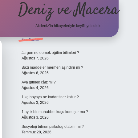
Deniz ve Macera
Akdeniz’in hikayeleriyle keyifli yolculuk!
Sidebar
Son Yazılar
elexbet güncel giriş
b
Jargon ne demek eğitim bilimleri ?
Ağustos 7, 2026
Bazı maddeler mermeri aşındırır mı ?
Ağustos 6, 2026
Ava gitmek câiz mi ?
Ağustos 4, 2026
1 kg boyaya ne kadar tiner katılır ?
Ağustos 3, 2026
1 aylık bir muhabbet kuşu konuşur mu ?
Ağustos 3, 2026
Sosyoloji bitiren psikolog olabilir mi ?
Temmuz 28, 2026