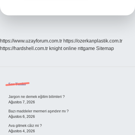
https://www.uzayforum.com.tr
https://ozerkanplastik.com.tr
https://hardshell.com.tr
knight online
nttgame
Sitemap
Sidebar
Son Yazılar
Jargon ne demek eğitim bilimleri ?
Ağustos 7, 2026
Bazı maddeler mermeri aşındırır mı ?
Ağustos 6, 2026
Ava gitmek câiz mi ?
Ağustos 4, 2026