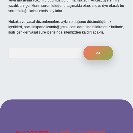
veya araştırma yükümlülüğümüz bulunmamaktadır. Ancak, üyelerimiz
yazdıkları içeriklerin sorumluluğunu taşımakta olup, siteye üye olarak bu
sorumluluğu kabul etmiş sayılırlar.
Hukuka ve yasal düzenlemelere aykırı olduğunu düşündüğünüz
içerikleri,
backlinkpanelicomtr@gmail.com
adresine bildirmeniz halinde,
ilgili içerikler yasal süre içerisinde sitemizden kaldırılacaktır.
Arama
etexper bahis
Reklam ve İletişim:
E-mail:
backlinkpaneli@gmail.com
Teams: