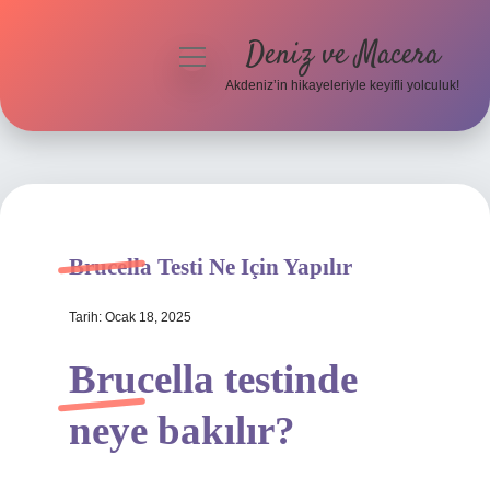
Deniz ve Macera
menüyü
aç
Akdeniz’in hikayeleriyle keyifli yolculuk!
Anasayfa
Gizlilik Politikası
Yasal Uyarı
Brucella Testi Ne Için Yapılır
Hakkımızda
Tarih: Ocak 18, 2025
Brucella testinde
neye bakılır?