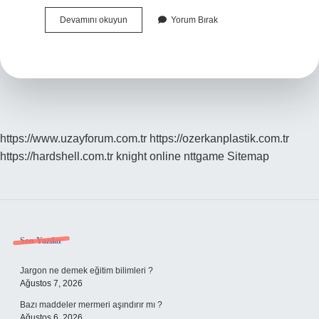
Brucella
Devamını okuyun
Yorum Bırak
Testi
Ne
Için
Yapılır
https://www.uzayforum.com.tr
https://ozerkanplastik.com.tr
https://hardshell.com.tr
knight online
nttgame
Sitemap
Sidebar
Son Yazılar
Jargon ne demek eğitim bilimleri ?
Ağustos 7, 2026
Bazı maddeler mermeri aşındırır mı ?
Ağustos 6, 2026