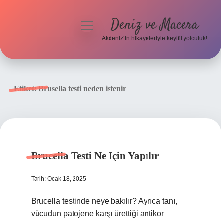
Deniz ve Macera
menüyü
aç
Akdeniz’in hikayeleriyle keyifli yolculuk!
Anasayfa
Gizlilik Politikası
Etiket:
Brusella testi neden istenir
Yasal Uyarı
Hakkımızda
Brucella Testi Ne Için Yapılır
Tarih: Ocak 18, 2025
Brucella testinde neye bakılır? Ayrıca tanı,
vücudun patojene karşı ürettiği antikor