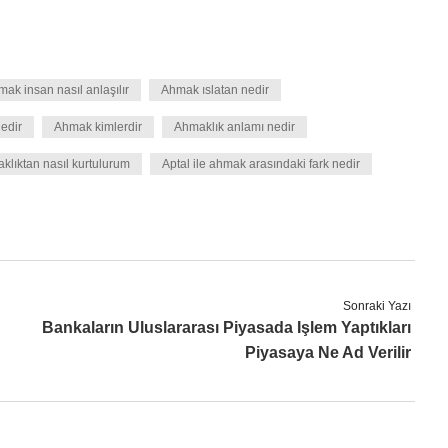
ak insan nasıl anlaşılır
Ahmak ıslatan nedir
edir
Ahmak kimlerdir
Ahmaklık anlamı nedir
klıktan nasıl kurtulurum
Aptal ile ahmak arasındaki fark nedir
Sonraki Yazı
Bankaların Uluslararası Piyasada Işlem Yaptıkları
Piyasaya Ne Ad Verilir