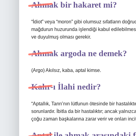
Ahmak bir hakaret mi?
“İdiot” veya “moron” gibi olumsuz sıfatların doğru
mağdurun huzurunda işlendiği kabul edilebilmesi
ve duyulmuş olması gerekir.
Ahmak argoda ne demek?
(Argo) Akılsız, kaba, aptal kimse.
Kahr-ı İlahi nedir?
“Aptallık, Tanrı’nın lütfunun ötesinde bir hastalıktı
sorunlardır. İbitla da bir hastalıktır; ancak yalnızc
çoğu zaman başkalarına zarar verir ve onları incit
Aptal ile ahmak arasındaki 