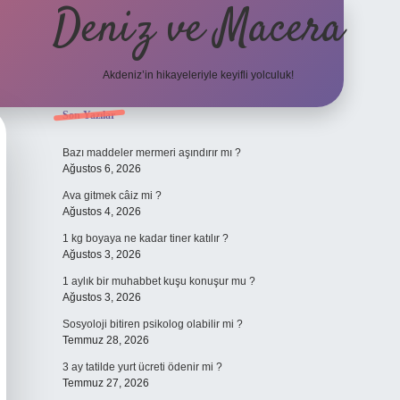
Deniz ve Macera
Akdeniz’in hikayeleriyle keyifli yolculuk!
Sidebar
Son Yazılar
elexbet güncel giriş
bete
Bazı maddeler mermeri aşındırır mı ?
Ağustos 6, 2026
Ava gitmek câiz mi ?
Ağustos 4, 2026
1 kg boyaya ne kadar tiner katılır ?
Ağustos 3, 2026
1 aylık bir muhabbet kuşu konuşur mu ?
Ağustos 3, 2026
Sosyoloji bitiren psikolog olabilir mi ?
Temmuz 28, 2026
3 ay tatilde yurt ücreti ödenir mi ?
Temmuz 27, 2026