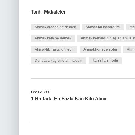
Tarih:
Makaleler
Ahmak argoda ne demek
Ahmak bir hakaret mi
Ahm
Ahmak kafa ne demek
Ahmak kelimesinin eş anlamlısı n
Ahmaklık hastalığı nedir
Ahmaklık neden olur
Ahma
Dünyada kaç tane ahmak var
Kahrı İlahi nedir
Önceki Yazı
1 Haftada En Fazla Kac Kilo Alınır