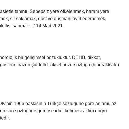
asletle tanınır: Sebepsiz yere öfkelenmek, haram yere
ek, sır saklamak, dost ve düşmanı ayırt edememek,
 akıllısı sanmak…” 14 Mart 2021
nörolojik bir gelişimsel bozukluktur. DEHB, dikkat,
österir; bazen şiddetli fiziksel huzursuzluğa (hiperaktivite)
TDK’nın 1966 baskısının Türkçe sözlüğüne göre anlamı, az
un son sözlüğüne göre ise idiot kelimesi aklını doğru
edir.