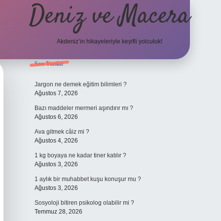
Deniz ve Macera
Akdeniz’in hikayeleriyle keyifli yolculuk!
Sidebar
Son Yazılar
elexbet güncel giriş
bete
Jargon ne demek eğitim bilimleri ?
Ağustos 7, 2026
Bazı maddeler mermeri aşındırır mı ?
Ağustos 6, 2026
Ava gitmek câiz mi ?
Ağustos 4, 2026
1 kg boyaya ne kadar tiner katılır ?
Ağustos 3, 2026
1 aylık bir muhabbet kuşu konuşur mu ?
Ağustos 3, 2026
Sosyoloji bitiren psikolog olabilir mi ?
Temmuz 28, 2026