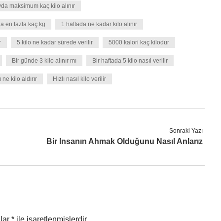
yda maksimum kaç kilo alınır
da en fazla kaç kg
1 haftada ne kadar kilo alınır
r
5 kilo ne kadar sürede verilir
5000 kalori kaç kilodur
Bir günde 3 kilo alınır mı
Bir haftada 5 kilo nasıl verilir
 ne kilo aldırır
Hızlı nasıl kilo verilir
Sonraki Yazı
Bir Insanın Ahmak Olduğunu Nasıl Anlarız
nlar
*
ile işaretlenmişlerdir