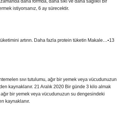
 zamanda daha formda, daha sıkı ve daha sağlıklı bir
ermek istiyorsanız, 6 ay sürecektir.
 tüketimini artırın. Daha fazla protein tüketin Makale…•13
uhtemelen sıvı tutulumu, ağır bir yemek veya vücudunuzun
erden kaynaklanır. 21 Aralık 2020 Bir günde 3 kilo almak
u, ağır bir yemek veya vücudunuzun su dengesindeki
en kaynaklanır.