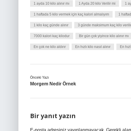
1 ayda 10 kilo alınır mı
1 Ayda 20 kilo Verilir mi
1 a
1 haftada 5 kilo vermek için kaç kalori almalıyım
1 hafta
1 kilo kaç günde alınır
3 günde maksimum kaç kilo verili
7000 kalori kaç kilodur
Bir gün çok yiyince kilo alınır mı
En çok ne kilo aldırır
En hızlı kilo nasıl alınır
En hızlı
Önceki Yazı
Morgem Nedir Örnek
Bir yanıt yazın
E-posta adresiniz yayınlanmayacak.
Gerekli ala