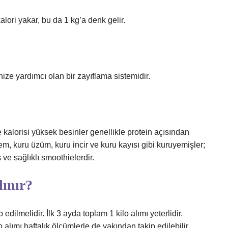
lori yakar, bu da 1 kg’a denk gelir.
ze yardımcı olan bir zayıflama sistemidir.
e kalorisi yüksek besinler genellikle protein açısından
adem, kuru üzüm, kuru incir ve kuru kayısı gibi kuruyemişler;
ve sağlıklı smoothielerdir.
lınır?
 edilmelidir. İlk 3 ayda toplam 1 kilo alımı yeterlidir.
 alımı haftalık ölçümlerle de yakından takip edilebilir.