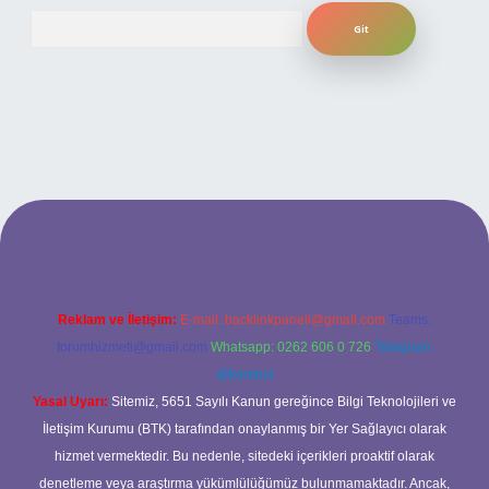
Arama
er bahis
Reklam ve İletişim:
E-mail:
backlinkpaneli@gmail.com
Teams:
forumhizmeti@gmail.com
Whatsapp: 0262 606 0 726
Telegram:
@karabul
Yasal Uyarı:
Sitemiz, 5651 Sayılı Kanun gereğince Bilgi Teknolojileri ve
İletişim Kurumu (BTK) tarafından onaylanmış bir Yer Sağlayıcı olarak
hizmet vermektedir. Bu nedenle, sitedeki içerikleri proaktif olarak
denetleme veya araştırma yükümlülüğümüz bulunmamaktadır. Ancak,