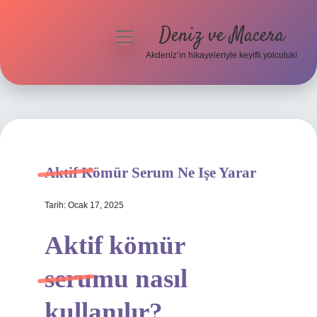
Deniz ve Macera
menüyü
aç
Akdeniz’in hikayeleriyle keyifli yolculuk!
Anasayfa
Gizlilik Politikası
Yasal Uyarı
Aktif Kömür Serum Ne Işe Yarar
Hakkımızda
Tarih: Ocak 17, 2025
Aktif kömür
serumu nasıl
kullanılır?