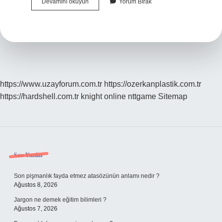
Aktif
Devamını okuyun
Yorum Bırak
Kömür
Serum
Ne
Işe
Yarar
https://www.uzayforum.com.tr
https://ozerkanplastik.com.tr
https://hardshell.com.tr
knight online
nttgame
Sitemap
Sidebar
Son Yazılar
Son pişmanlık fayda etmez atasözünün anlamı nedir ?
Ağustos 8, 2026
Jargon ne demek eğitim bilimleri ?
Ağustos 7, 2026