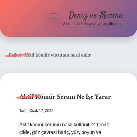
Deniz ve Macera
menüyü
aç
Akdeniz’in hikayeleriyle keyifli yolculuk!
Anasayfa
Gizlilik Politikası
Etiket:
Aktif kömür vücuttan nasıl atılır
Yasal Uyarı
Hakkımızda
Aktif Kömür Serum Ne Işe Yarar
Tarih: Ocak 17, 2025
Aktif kömür serumu nasıl kullanılır? Temiz
cilde, göz çevresi hariç, yüz, boyun ve