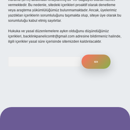
vermektedir. Bu nedenle, sitedeki içerikleri proaktif olarak denetleme
veya araştırma yükümlülüğümüz bulunmamaktadır. Ancak, üyelerimiz
yazdıkları içeriklerin sorumluluğunu taşımakta olup, siteye üye olarak bu
sorumluluğu kabul etmiş sayılırlar.
Hukuka ve yasal düzenlemelere aykırı olduğunu düşündüğünüz
içerikleri,
backlinkpanelicomtr@gmail.com
adresine bildirmeniz halinde,
ilgili içerikler yasal süre içerisinde sitemizden kaldırılacaktır.
Arama
güncel giriş
betexper bahis