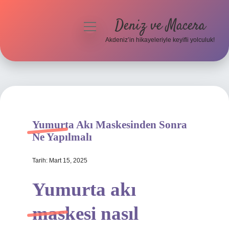
Deniz ve Macera
menüyü
aç
Akdeniz’in hikayeleriyle keyifli yolculuk!
Anasayfa
Gizlilik Politikası
Yasal Uyarı
Yumurta Akı Maskesinden Sonra
Hakkımızda
Ne Yapılmalı
Tarih: Mart 15, 2025
Yumurta akı
maskesi nasıl