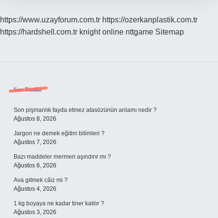
https://www.uzayforum.com.tr
https://ozerkanplastik.com.tr
https://hardshell.com.tr
knight online
nttgame
Sitemap
Sidebar
Son Yazılar
Son pişmanlık fayda etmez atasözünün anlamı nedir ?
Ağustos 8, 2026
Jargon ne demek eğitim bilimleri ?
Ağustos 7, 2026
Bazı maddeler mermeri aşındırır mı ?
Ağustos 6, 2026
Ava gitmek câiz mi ?
Ağustos 4, 2026
1 kg boyaya ne kadar tiner katılır ?
Ağustos 3, 2026