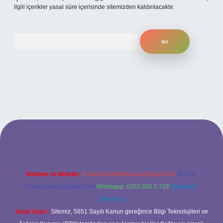
ilgili içerikler yasal süre içerisinde sitemizden kaldırılacaktır.
Arama
texper bahis
Reklam ve İletişim:
E-mail:
backlinkpaneli@gmail.com
Teams:
forumhizmeti@gmail.com
Whatsapp: 0262 606 0 726
Telegram:
@karabul
Yasal Uyarı:
Sitemiz, 5651 Sayılı Kanun gereğince Bilgi Teknolojileri ve