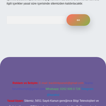
ilgili içerikler yasal süre içerisinde sitemizden kaldırılacaktır.
Arama
betexper bahis
Reklam ve İletişim:
E-mail:
backlinkpaneli@gmail.com
Teams:
forumhizmeti@gmail.com
Whatsapp: 0262 606 0 726
Telegram:
@karabul
Yasal Uyarı:
Sitemiz, 5651 Sayılı Kanun gereğince Bilgi Teknolojileri ve