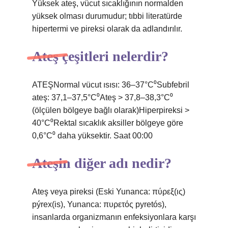
Yüksek ateş, vücut sıcaklığının normalden
yüksek olması durumudur; tıbbi literatürde
hipertermi ve pireksi olarak da adlandırılır.
Ateş çeşitleri nelerdir?
ATEŞNormal vücut ısısı: 36–37°C⁰Subfebril
ateş: 37,1–37,5°C⁰Ateş > 37,8–38,3°C⁰
(ölçülen bölgeye bağlı olarak)Hiperpireksi >
40°C⁰Rektal sıcaklık aksiller bölgeye göre
0,6°C⁰ daha yüksektir. Saat 00:00
Ateşin diğer adı nedir?
Ateş veya pireksi (Eski Yunanca: πύρεξ(ις)
pýrex(is), Yunanca: πυρετός pyretós),
insanlarda organizmanın enfeksiyonlara karşı