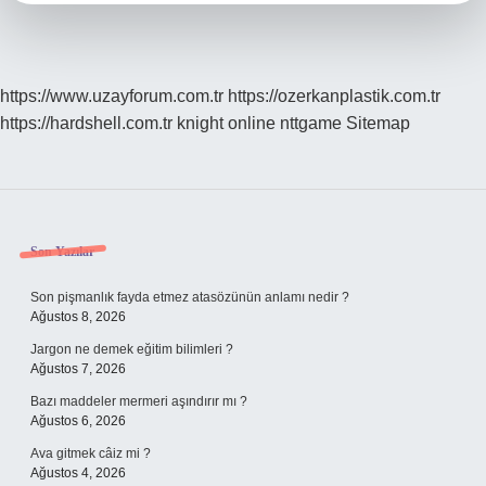
https://www.uzayforum.com.tr
https://ozerkanplastik.com.tr
https://hardshell.com.tr
knight online
nttgame
Sitemap
Sidebar
Son Yazılar
Son pişmanlık fayda etmez atasözünün anlamı nedir ?
Ağustos 8, 2026
Jargon ne demek eğitim bilimleri ?
Ağustos 7, 2026
Bazı maddeler mermeri aşındırır mı ?
Ağustos 6, 2026
Ava gitmek câiz mi ?
Ağustos 4, 2026