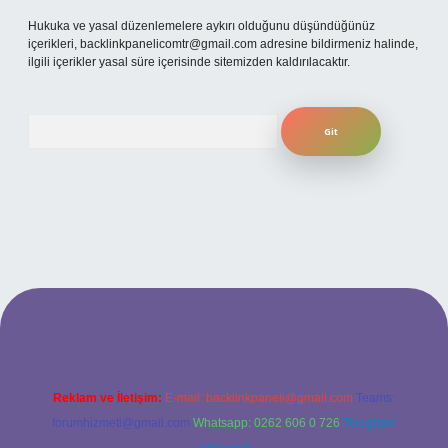
Hukuka ve yasal düzenlemelere aykırı olduğunu düşündüğünüz
içerikleri,
backlinkpanelicomtr@gmail.com
adresine bildirmeniz halinde,
ilgili içerikler yasal süre içerisinde sitemizden kaldırılacaktır.
Arama
exper bahis
Reklam ve İletişim:
E-mail:
backlinkpaneli@gmail.com
Teams:
forumhizmeti@gmail.com
Whatsapp: 0262 606 0 726
Telegram: