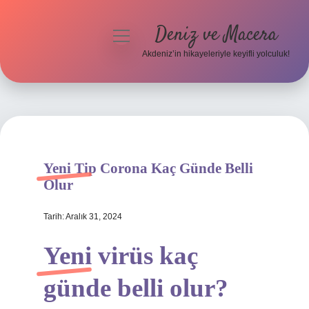
Deniz ve Macera
menüyü
aç
Akdeniz’in hikayeleriyle keyifli yolculuk!
Anasayfa
Gizlilik Politikası
Yasal Uyarı
Yeni Tip Corona Kaç Günde Belli
Hakkımızda
Olur
Tarih: Aralık 31, 2024
Yeni virüs kaç
günde belli olur?