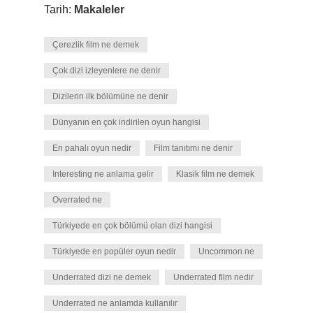
Tarih:
Makaleler
Çerezlik film ne demek
Çok dizi izleyenlere ne denir
Dizilerin ilk bölümüne ne denir
Dünyanın en çok indirilen oyun hangisi
En pahalı oyun nedir
Film tanıtımı ne denir
Interesting ne anlama gelir
Klasik film ne demek
Overrated ne
Türkiyede en çok bölümü olan dizi hangisi
Türkiyede en popüler oyun nedir
Uncommon ne
Underrated dizi ne demek
Underrated film nedir
Underrated ne anlamda kullanılır