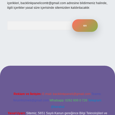
içerikleri,
backlinkpanelicomtr@gmail.com
adresine bildirmeniz halinde,
ilgili içerikler yasal süre içerisinde sitemizden kaldırılacaktır.
Arama
betexper bahis
Reklam ve İletişim:
E-mail:
backlinkpaneli@gmail.com
Teams:
forumhizmeti@gmail.com
Whatsapp: 0262 606 0 726
Telegram:
@karabul
Yasal Uyarı:
Sitemiz, 5651 Sayılı Kanun gereğince Bilgi Teknolojileri ve