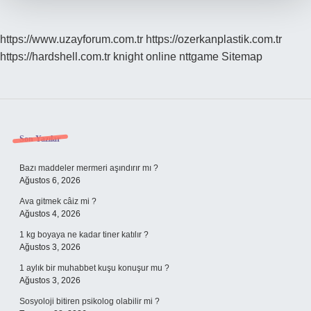
https://www.uzayforum.com.tr
https://ozerkanplastik.com.tr
https://hardshell.com.tr
knight online
nttgame
Sitemap
Sidebar
Son Yazılar
Bazı maddeler mermeri aşındırır mı ?
Ağustos 6, 2026
Ava gitmek câiz mi ?
Ağustos 4, 2026
1 kg boyaya ne kadar tiner katılır ?
Ağustos 3, 2026
1 aylık bir muhabbet kuşu konuşur mu ?
Ağustos 3, 2026
Sosyoloji bitiren psikolog olabilir mi ?