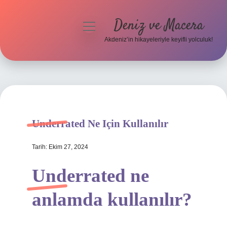
Deniz ve Macera
menüyü
aç
Akdeniz’in hikayeleriyle keyifli yolculuk!
Anasayfa
Gizlilik Politikası
Yasal Uyarı
Underrated Ne Için Kullanılır
Hakkımızda
Tarih: Ekim 27, 2024
Underrated ne
anlamda kullanılır?