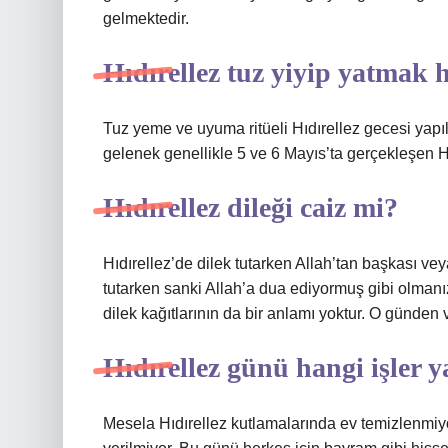
gelmektedir.
Hıdırellez tuz yiyip yatmak 
Tuz yeme ve uyuma ritüeli Hıdırellez gecesi yapı
gelenek genellikle 5 ve 6 Mayıs’ta gerçekleşen Hı
Hıdırellez dileği caiz mi?
Hıdırellez’de dilek tutarken Allah’tan başkası vey
tutarken sanki Allah’a dua ediyormuş gibi olmanız
dilek kağıtlarının da bir anlamı yoktur. O günde
Hıdırellez günü hangi işler 
Mesela Hıdırellez kutlamalarında ev temizlenmiyo