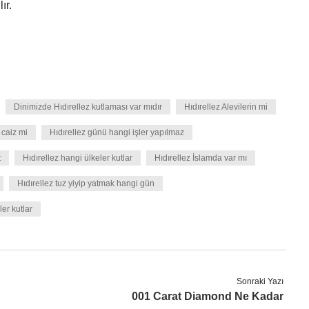
ır.
Dinimizde Hıdırellez kutlaması var mıdır
Hıdırellez Alevilerin mi
 caiz mi
Hıdırellez günü hangi işler yapılmaz
t
Hıdırellez hangi ülkeler kutlar
Hıdırellez İslamda var mı
Hıdırellez tuz yiyip yatmak hangi gün
ler kutlar
Sonraki Yazı
001 Carat Diamond Ne Kadar