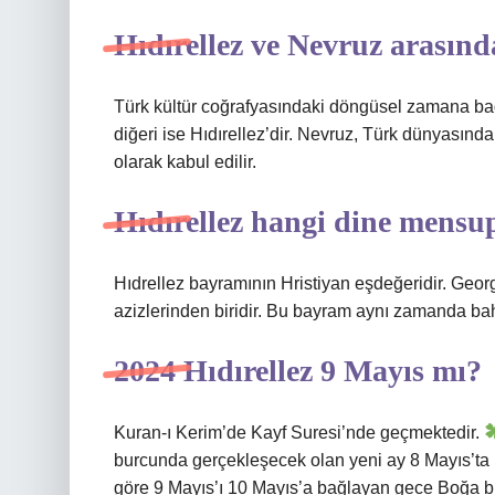
Hıdırellez ve Nevruz arasınd
Türk kültür coğrafyasındaki döngüsel zamana bağl
diğeri ise Hıdırellez’dir. Nevruz, Türk dünyasında 
olarak kabul edilir.
Hıdırellez hangi dine mensu
Hıdrellez bayramının Hristiyan eşdeğeridir. Georg
azizlerinden biridir. Bu bayram aynı zamanda bahar
2024 Hıdırellez 9 Mayıs mı?
Kuran-ı Kerim’de Kayf Suresi’nde geçmektedir.
burcunda gerçekleşecek olan yeni ay 8 Mayıs’ta
göre 9 Mayıs’ı 10 Mayıs’a bağlayan gece Boğa bu