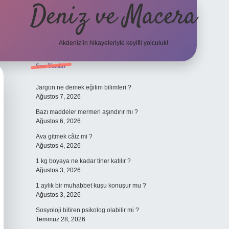
Deniz ve Macera
Akdeniz’in hikayeleriyle keyifli yolculuk!
Sidebar
Son Yazılar
elexbet güncel giriş
betexper 
Jargon ne demek eğitim bilimleri ?
Ağustos 7, 2026
Bazı maddeler mermeri aşındırır mı ?
Ağustos 6, 2026
Ava gitmek câiz mi ?
Ağustos 4, 2026
1 kg boyaya ne kadar tiner katılır ?
Ağustos 3, 2026
1 aylık bir muhabbet kuşu konuşur mu ?
Ağustos 3, 2026
Sosyoloji bitiren psikolog olabilir mi ?
Temmuz 28, 2026