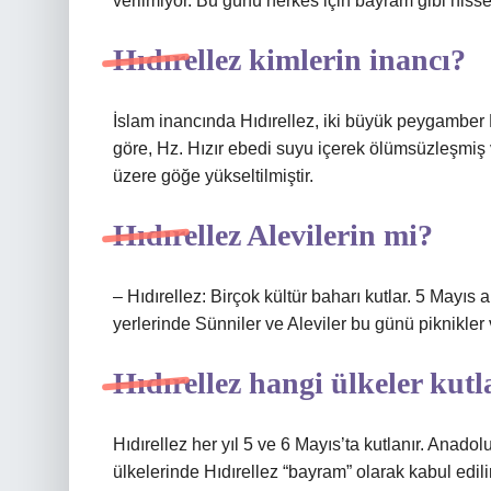
verilmiyor. Bu günü herkes için bayram gibi hisse
Hıdırellez kimlerin inancı?
İslam inancında Hıdırellez, iki büyük peygamber 
göre, Hz. Hızır ebedi suyu içerek ölümsüzleşmiş 
üzere göğe yükseltilmiştir.
Hıdırellez Alevilerin mi?
– Hıdırellez: Birçok kültür baharı kutlar. 5 Mayıs
yerlerinde Sünniler ve Aleviler bu günü piknikler ve 
Hıdırellez hangi ülkeler kutl
Hıdırellez her yıl 5 ve 6 Mayıs’ta kutlanır. Anado
ülkelerinde Hıdırellez “bayram” olarak kabul edilir