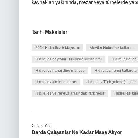
kaynakları yakınında, mezar veya türbelerde yapıl
Tarih:
Makaleler
2024 Hıdırellez 9 Mayıs mı
Aleviler Hıdırellez kutlar mı
Hıdırellez bayramı Türkiyede kutlanır mı
Hıdırellez dileği
Hıdırellez hangi dine mensup
Hıdırellez hangi kültüre ai
Hıdırellez kimlerin inancı
Hıdırellez Türk geleneği midir
Hıdırellez ve Nevruz arasındaki fark nedir
Hıdırellezi kim
Önceki Yazı
Barda Çalışanlar Ne Kadar Maaş Alıyor