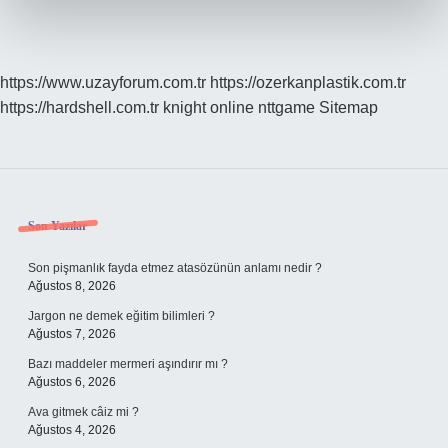
https://www.uzayforum.com.tr
https://ozerkanplastik.com.tr
https://hardshell.com.tr
knight online
nttgame
Sitemap
Sidebar
Son Yazılar
Son pişmanlık fayda etmez atasözünün anlamı nedir ?
Ağustos 8, 2026
Jargon ne demek eğitim bilimleri ?
Ağustos 7, 2026
Bazı maddeler mermeri aşındırır mı ?
Ağustos 6, 2026
Ava gitmek câiz mi ?
Ağustos 4, 2026