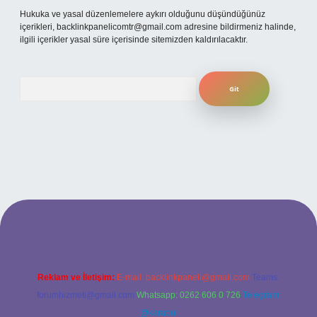
Hukuka ve yasal düzenlemelere aykırı olduğunu düşündüğünüz
içerikleri,
backlinkpanelicomtr@gmail.com
adresine bildirmeniz halinde,
ilgili içerikler yasal süre içerisinde sitemizden kaldırılacaktır.
Arama
etexper bahis
Reklam ve İletişim:
E-mail:
backlinkpaneli@gmail.com
Teams:
forumhizmeti@gmail.com
Whatsapp: 0262 606 0 726
Telegram:
@karabul