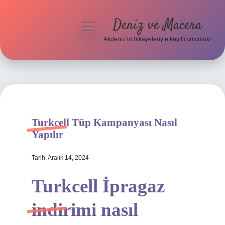
Deniz ve Macera
menüyü
aç
Akdeniz’in hikayeleriyle keyifli yolculuk!
Anasayfa
Gizlilik Politikası
Yasal Uyarı
Turkcell Tüp Kampanyası Nasıl
Hakkımızda
Yapılır
Tarih: Aralık 14, 2024
Turkcell İpragaz
indirimi nasıl