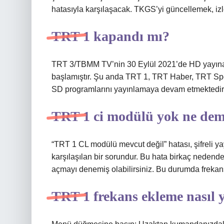
hatasıyla karşılaşacak. TKGS’yi güncellemek, izle
TRT 1 kapandı mı?
TRT 3/TBMM TV’nin 30 Eylül 2021’de HD yayına 
başlamıştır. Şu anda TRT 1, TRT Haber, TRT Sp
SD programlarını yayınlamaya devam etmektedir
TRT 1 ci modülü yok ne de
“TRT 1 CL modülü mevcut değil” hatası, şifreli yay
karşılaşılan bir sorundur. Bu hata birkaç nedenden 
açmayı denemiş olabilirsiniz. Bu durumda frekans 
TRT 1 frekans ekleme nasıl y