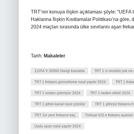
TRT’nin konuya ilişkin açıklaması şöyle: “UEFA 
Haklarına İlişkin Kısıtlamalar Politikası’na göre
2024 maçları sırasında ülke sınırlarını aşan frekan
Tarih:
Makaleler
11054 V 30000 Hangi Kanalda
TRT 1 ci modülü yok ne
TRT 1 frekans güncelleme nasıl yapılır 2024
TRT 1 frekan
TRT 1 neden çekmiyor 2024
TRT 1 neden sifreli 2024
TRT 1 şifreli kanal nasıl çözülür
TRT 1 şifresiz frekansı 
TRT 1in yeni frekansı kaç
Türksat 420 e frekans ayarları 
Uydu ayarı nasıl yapılır 2024