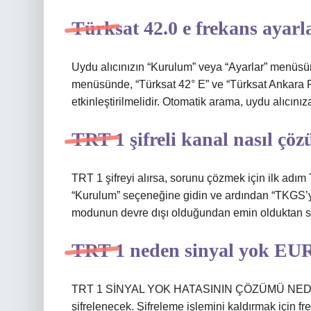
Türksat 42.0 e frekans ayarla
Uydu alıcınızın “Kurulum” veya “Ayarlar” menüs
menüsünde, “Türksat 42° E” ve “Türksat Ankara P
etkinleştirilmelidir. Otomatik arama, uydu alıcınıza
TRT 1 şifreli kanal nasıl çöz
TRT 1 şifreyi alırsa, sorunu çözmek için ilk adı
“Kurulum” seçeneğine gidin ve ardından “TKGS’
modunun devre dışı olduğundan emin olduktan so
TRT 1 neden sinyal yok EU
TRT 1 SİNYAL YOK HATASININ ÇÖZÜMÜ NEDİR? 
şifrelenecek. Şifreleme işlemini kaldırmak için fr