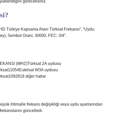
yüklendiğini göreceksiniz.
si?
D Türkiye Kapsama Alanı Türksat Frekansı”, “Uydu;
key), Sembol Oranı; 30000, FEC; 3/4”.
KANSI (MHZ)Türksat 2A uydusu
rksat11054Eutelsat W3A uydusu
ksat1092818 diğer hatlar
ük ihtimalle frekans değişikliği veya uydu ayarlarından
ekanslarını güncelledi.