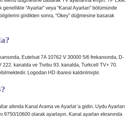
 Menü düğmesine basarak TV ayarlarına erişin. TP Ekle:
genellikle “Ayarlar” veya “Kanal Ayarları” bölümünde
ilgilerini girdikten sonra, “Okey” düğmesine basarak
da?
ansında, Eutelsat 7A 10762 V 30000 5/6 frekansında, D-
 222. kanalda ve Tivibu 93. kanalda, Turkcell TV+ 70.
bilmektedir. Logodan HD ibaresi kaldırılmıştır.
4?
lar altında Kanal Arama ve Ayarlar’a gidin. Uydu Ayarları
ı 9750/10600 olarak ayarlayın. Kanal ayarları ekranında