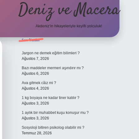
Deniz ve Macera
Akdeniz’in hikayeleriyle keyifli yolculuk!
Sidebar
Son Yazılar
elexbet güncel giriş
bete
Jargon ne demek eğitim bilimleri ?
Ağustos 7, 2026
Bazı maddeler mermeri aşındırır mı ?
Ağustos 6, 2026
Ava gitmek câiz mi ?
Ağustos 4, 2026
1 kg boyaya ne kadar tiner katılır ?
Ağustos 3, 2026
1 aylık bir muhabbet kuşu konuşur mu ?
Ağustos 3, 2026
Sosyoloji bitiren psikolog olabilir mi ?
Temmuz 28, 2026