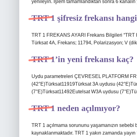
yenileyin. İşlem tamamlandıktan sonra 6 kanalın 
TRT 1 şifresiz frekansı hangi
TRT 1 FREKANS AYARI Frekans Bilgileri “TRT H
Türksat 4A, Frekans; 11794, Polarizasyon; V (di
TRT 1’in yeni frekansı kaç?
Uydu parametreleri ÇEVRESEL PLATFORM FRE
(42°E)Türksat11919Türksat 3A uydusu (42°E)Tü
(7°E)Türksat11492Eutelsat W3A uydusu (7°E)Tür
TRT 1 neden açılmıyor?
TRT 1 açılmama sorununu yaşamanızın sebebi büy
kaynaklanmaktadır. TRT 1 yakın zamanda yayın fr