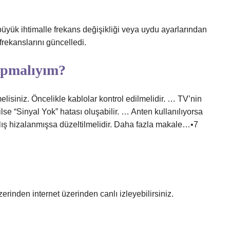
ük ihtimalle frekans değişikliği veya uydu ayarlarından
ekanslarını güncelledi.
yapmalıyım?
isiniz. Öncelikle kablolar kontrol edilmelidir. … TV’nin
lse “Sinyal Yok” hatası oluşabilir. … Anten kullanılıyorsa
nlış hizalanmışsa düzeltilmelidir. Daha fazla makale…•7
erinden internet üzerinden canlı izleyebilirsiniz.