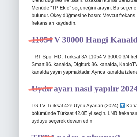
Menü düğmesine basın: Uzaktan kumandanızdaki
Menüde “TP Ekle” seçeneğini arayın. Bu seçenek 
bulunur. Okey düğmesine basın: Mevcut frekans b
frekansları kaydedin.
11054 V 30000 Hangi Kanal
TRT Spor HD, Türksat 3A 11054 V 30000 3/4 frek
Smart 86. kanalda, Digiturk 86. kanalda, KabloTV
kanalda yayın yapmaktadır. Ayrıca kanalda izlene
Uydu ayarı nasıl yapılır 202
LG TV Türksat 42e Uydu Ayarları (2024)
Kanal
bölümünde Türksat 42.0E’yi seçin. LNB frekansın
uyduyu seçerek devam edin.