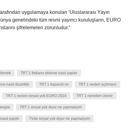
tarafından uygulamaya konulan ‘Uluslararası Yayın
, dünya genelindeki tüm resmi yayıncı kuruluşların, EURO
slarını şifrelemeleri zorunludur.”
 demek
TRT 1 frekans ekleme nasıl yapılır
sı nasıl düzeltilir
TRT 1 kapandı mı
TRT 1 neden açılmıyor
TRT 1 neden sinyal yok EURO 2024
TRT 1 nereden izlenir
hangisi
TRT 1 sinyal yok diyor ne yapmalıyım
nasıl yapılır
TVde sinyal yok diyor ne yapmalıyım