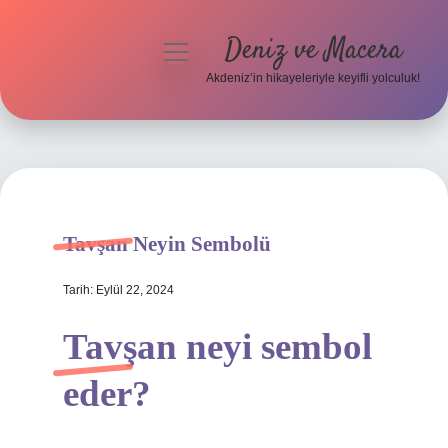
Deniz ve Macera
menüyü
aç
Akdeniz’in hikayeleriyle keyifli yolculuk!
Anasayfa
Gizlilik Politikası
Yasal Uyarı
Tavşan Neyin Sembolü
Hakkımızda
Tarih: Eylül 22, 2024
Tavşan neyi sembol
eder?