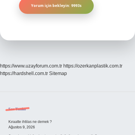
https://www.uzayforum.com.tr
https://ozerkanplastik.com.tr
https://hardshell.com.tr
Sitemap
Sidebar
Son Yazılar
Kıraatte ihtilas ne demek ?
Ağustos 9, 2026