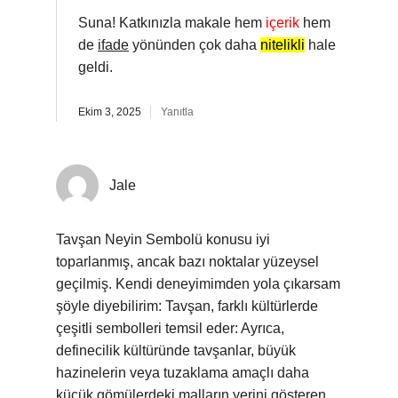
Suna! Katkınızla makale hem
içerik
hem
de
ifade
yönünden çok daha
nitelikli
hale
geldi.
Ekim 3, 2025
Yanıtla
Jale
Tavşan Neyin Sembolü konusu iyi
toparlanmış, ancak bazı noktalar yüzeysel
geçilmiş. Kendi deneyimimden yola çıkarsam
şöyle diyebilirim: Tavşan, farklı kültürlerde
çeşitli sembolleri temsil eder: Ayrıca,
definecilik kültüründe tavşanlar, büyük
hazinelerin veya tuzaklama amaçlı daha
küçük gömülerdeki malların yerini gösteren