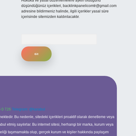
Hukuka ve yasal düzenlemelere aykırı olduğunu
düşündüğünüz içerikleri,
backlinkpanelicomtr@gmail.com
adresine bildirmeniz halinde, ilgili içerikler yasal süre
içerisinde sitemizden kaldırılacaktır.
Arama
 0 726
Telegram: @karabul
ektedir. Bu nedenle, sitedeki içerikleri proaktif olarak denetleme veya
 etmiş sayılırlar. Bu internet sitesi, herhangi bir marka, kurum veya
niteliği taşımamakta olup, gerçek kurum ve kişiler hakkında paylaşım