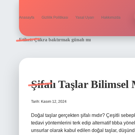
Anasayfa
Gizlilik Politikası
Yasal Uyarı
Hakkımızda
Etiket:
Çakra baktırmak günah mı
Şifalı Taşlar Bilimsel
Tarih: Kasım 12, 2024
Doğal taşlar gerçekten şifalı mıdır? Çeşitli sebe
tedavi yöntemlerini terk edip alternatif tıbba yön
unsurlar olarak kabul edilen doğal taşlar, düşündü