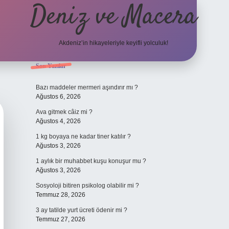
Deniz ve Macera
Akdeniz’in hikayeleriyle keyifli yolculuk!
Sidebar
Son Yazılar
elexbet güncel 
Bazı maddeler mermeri aşındırır mı ?
Ağustos 6, 2026
Ava gitmek câiz mi ?
Ağustos 4, 2026
1 kg boyaya ne kadar tiner katılır ?
Ağustos 3, 2026
1 aylık bir muhabbet kuşu konuşur mu ?
Ağustos 3, 2026
Sosyoloji bitiren psikolog olabilir mi ?
Temmuz 28, 2026
3 ay tatilde yurt ücreti ödenir mi ?
Temmuz 27, 2026