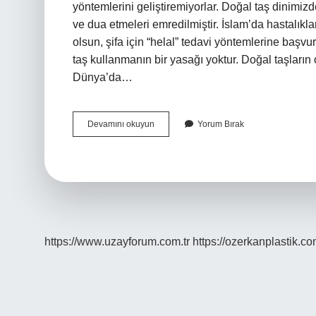
yöntemlerini geliştiremiyorlar. Doğal taş dinimi
ve dua etmeleri emredilmiştir. İslam’da hastalıkları 
olsun, şifa için “helal” tedavi yöntemlerine başv
taş kullanmanın bir yasağı yoktur. Doğal taşların 
Dünya’da…
Şifalı
Devamını okuyun
Yorum Bırak
Taşlar
Bilimsel
Mi
https://www.uzayforum.com.tr
https://ozerkanplastik.co