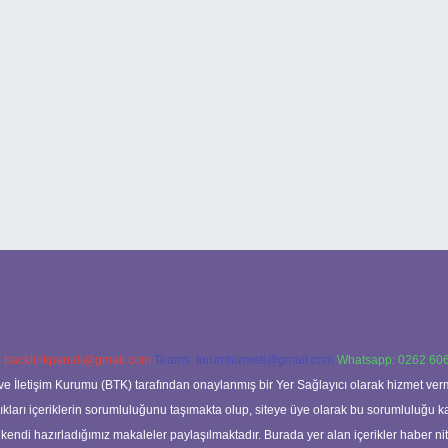
:
backlinkpaneli@gmail.com
Teams:
forumhizmeti@gmail.com
Whatsapp: 0262 606
ve İletişim Kurumu (BTK) tarafından onaylanmış bir Yer Sağlayıcı olarak hizmet verm
rı içeriklerin sorumluluğunu taşımakta olup, siteye üye olarak bu sorumluluğu kabul
a kendi hazırladığımız makaleler paylaşılmaktadır. Burada yer alan içerikler haber 