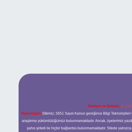
Reklam ve İletişim:
E-mail
Yasal Uyarı:
Sitemiz, 5651 Sayılı Kanun gereğince Bilgi Teknolojileri 
araştırma yükümlülüğümüz bulunmamaktadır. Ancak, üyelerimiz yazdıkla
şahıs şirketi ile hiçbir bağlantısı bulunmamaktadır. Sitede yalnızc