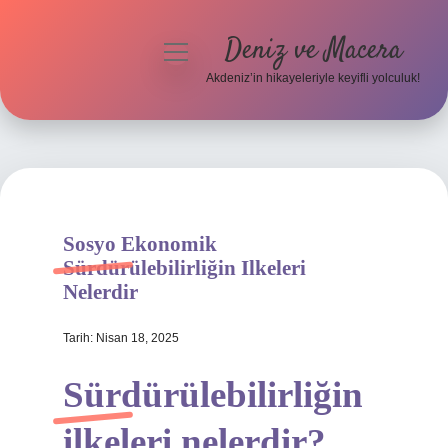
Deniz ve Macera
menüyü
aç
Akdeniz’in hikayeleriyle keyifli yolculuk!
Anasayfa
Gizlilik Politikası
Yasal Uyarı
Sosyo Ekonomik
Hakkımızda
Sürdürülebilirliğin Ilkeleri
Nelerdir
Tarih: Nisan 18, 2025
Sürdürülebilirliğin
ilkeleri nelerdir?