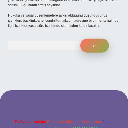
yazdıkları içeriklerin sorumluluğunu taşımakta olup, siteye üye olarak bu
sorumluluğu kabul etmiş sayılırlar.
Hukuka ve yasal düzenlemelere aykırı olduğunu düşündüğünüz
içerikleri,
backlinkpanelicomtr@gmail.com
adresine bildirmeniz halinde,
ilgili içerikler yasal süre içerisinde sitemizden kaldırılacaktır.
Arama
etexper bahis
Reklam ve İletişim:
E-mail:
backlinkpaneli@gmail.com
Teams: