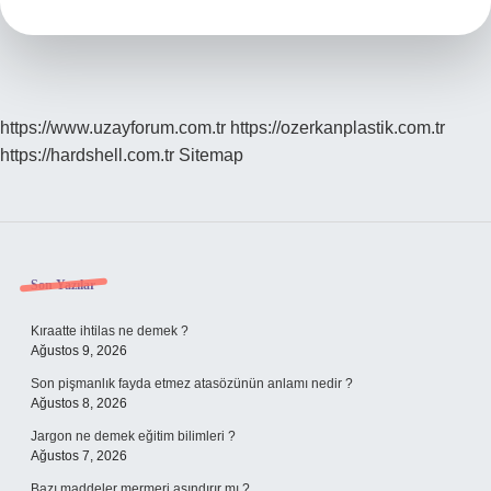
https://www.uzayforum.com.tr
https://ozerkanplastik.com.tr
https://hardshell.com.tr
Sitemap
Sidebar
Son Yazılar
Kıraatte ihtilas ne demek ?
Ağustos 9, 2026
Son pişmanlık fayda etmez atasözünün anlamı nedir ?
Ağustos 8, 2026
Jargon ne demek eğitim bilimleri ?
Ağustos 7, 2026
Bazı maddeler mermeri aşındırır mı ?