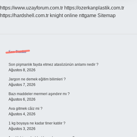
https://www.uzayforum.com.tr
https://ozerkanplastik.com.tr
https://hardshell.com.tr
knight online
nttgame
Sitemap
Sidebar
Son Yazılar
Son pişmanlık fayda etmez atasözünün anlamı nedir ?
Ağustos 8, 2026
Jargon ne demek eğitim bilimleri ?
Ağustos 7, 2026
Bazı maddeler mermeri aşındırır mı ?
Ağustos 6, 2026
Ava gitmek câiz mi ?
Ağustos 4, 2026
1 kg boyaya ne kadar tiner katılır ?
Ağustos 3, 2026