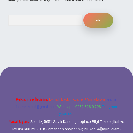
Arama
lexbet güncel giriş
betexper bahis
Reklam ve İletişim:
E-mail:
backlinkpaneli@gmail.com
Teams:
forumhizmeti@gmail.com
Whatsapp: 0262 606 0 726
Telegram:
@karabul
Yasal Uyarı:
Sitemiz, 5651 Sayılı Kanun gereğince Bilgi Teknolojileri ve
İletişim Kurumu (BTK) tarafından onaylanmış bir Yer Sağlayıcı olarak