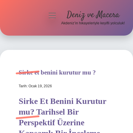
Deniz ve Macera
menüyü
aç
Akdeniz’in hikayeleriyle keyifli yolculuk!
Anasayfa
Gizlilik Politikası
Yasal Uyarı
Sirke et benini kurutur mu ?
Hakkımızda
Tarih: Ocak 19, 2026
Sirke Et Benini Kurutur
mu? Tarihsel Bir
Perspektif Üzerine