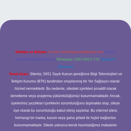
etexper bahis
Reklam ve İletişim:
E-mail:
backlinkpaneli@gmail.com
Teams:
forumhizmeti@gmail.com
Whatsapp: 0262 606 0 726
Telegram:
@karabul
Yasal Uyarı:
Sitemiz, 5651 Sayılı Kanun gereğince Bilgi Teknolojileri ve
İletişim Kurumu (BTK) tarafından onaylanmış bir Yer Sağlayıcı olarak
hizmet vermektedir. Bu nedenle, sitedeki içerikleri proaktif olarak
denetleme veya araştırma yükümlülüğümüz bulunmamaktadır. Ancak,
üyelerimiz yazdıkları içeriklerin sorumluluğunu taşımakta olup, siteye
üye olarak bu sorumluluğu kabul etmiş sayılırlar. Bu internet sitesi,
herhangi bir marka, kurum veya şahıs şirketi ile hiçbir bağlantısı
bulunmamaktadır. Sitede yalnızca kendi hazırladığımız makaleler