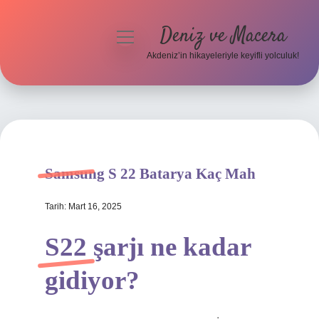
Deniz ve Macera
menüyü
aç
Akdeniz’in hikayeleriyle keyifli yolculuk!
Anasayfa
Gizlilik Politikası
Yasal Uyarı
Samsung S 22 Batarya Kaç Mah
Hakkımızda
Tarih: Mart 16, 2025
S22 şarjı ne kadar
gidiyor?