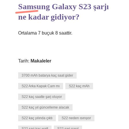
Samsung Galaxy S23 şarjı
ne kadar gidiyor?
Ortalama 7 buçuk 8 saattir.
Tarih:
Makaleler
3700 mAh batarya kaç saat gider
S22 Arka Kapak Cam mı
S22 kaç mAh
S22 kaç saatte şarj oluyor
S22 kaç yıl güncelleme alacak
S22 kaç yılında çıktı
S22 neden ısınıyor
S22 şarj kaç watt
S22 şarj nasıl