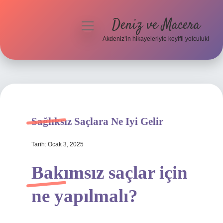
Deniz ve Macera
menüyü
aç
Akdeniz’in hikayeleriyle keyifli yolculuk!
Anasayfa
Gizlilik Politikası
Yasal Uyarı
Sağlıksız Saçlara Ne Iyi Gelir
Hakkımızda
Tarih: Ocak 3, 2025
Bakımsız saçlar için
ne yapılmalı?