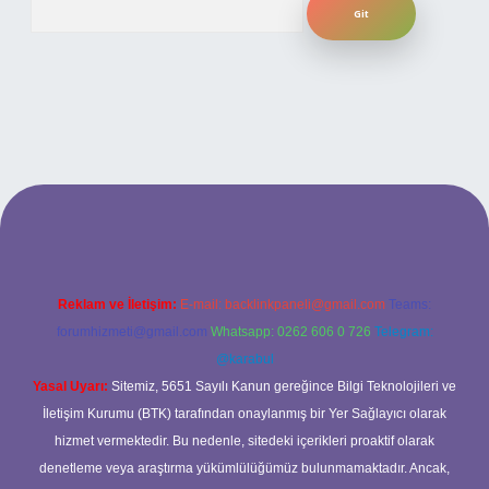
texper bahis
Reklam ve İletişim:
E-mail:
backlinkpaneli@gmail.com
Teams:
forumhizmeti@gmail.com
Whatsapp: 0262 606 0 726
Telegram:
@karabul
Yasal Uyarı:
Sitemiz, 5651 Sayılı Kanun gereğince Bilgi Teknolojileri ve
İletişim Kurumu (BTK) tarafından onaylanmış bir Yer Sağlayıcı olarak
hizmet vermektedir. Bu nedenle, sitedeki içerikleri proaktif olarak
denetleme veya araştırma yükümlülüğümüz bulunmamaktadır. Ancak,