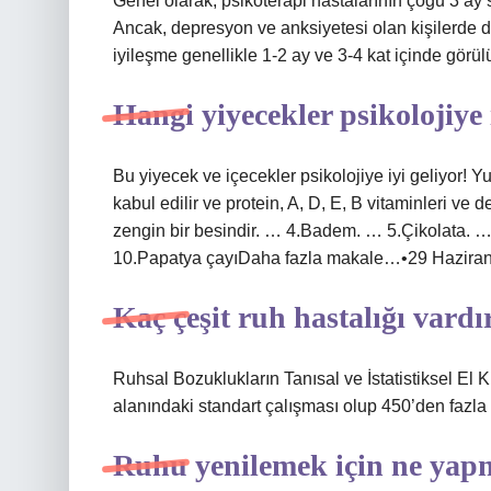
Genel olarak, psikoterapi hastalarının çoğu 3 ay so
Ancak, depresyon ve anksiyetesi olan kişilerde
iyileşme genellikle 1-2 ay ve 3-4 kat içinde görülü
Hangi yiyecekler psikolojiye 
Bu yiyecek ve içecekler psikolojiye iyi geliyor! Y
kabul edilir ve protein, A, D, E, B vitaminleri ve 
zengin bir besindir. … 4.Badem. … 5.Çikolata.
10.Papatya çayıDaha fazla makale…•29 Hazira
Kaç çeşit ruh hastalığı vardı
Ruhsal Bozuklukların Tanısal ve İstatistiksel El Ki
alanındaki standart çalışması olup 450’den fazla 
Ruhu yenilemek için ne yap