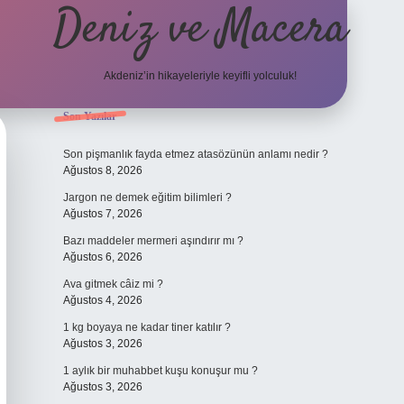
Deniz ve Macera
Akdeniz’in hikayeleriyle keyifli yolculuk!
Sidebar
Son Yazılar
elexbet güncel giriş
bete
Son pişmanlık fayda etmez atasözünün anlamı nedir ?
Ağustos 8, 2026
Jargon ne demek eğitim bilimleri ?
Ağustos 7, 2026
Bazı maddeler mermeri aşındırır mı ?
Ağustos 6, 2026
Ava gitmek câiz mi ?
Ağustos 4, 2026
1 kg boyaya ne kadar tiner katılır ?
Ağustos 3, 2026
1 aylık bir muhabbet kuşu konuşur mu ?
Ağustos 3, 2026