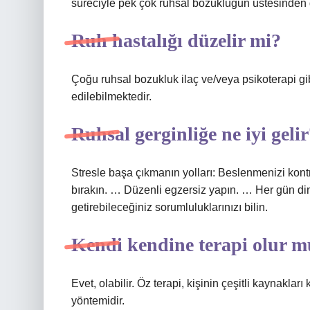
süreciyle pek çok ruhsal bozukluğun üstesinde
Ruh hastalığı düzelir mi?
Çoğu ruhsal bozukluk ilaç ve/veya psikoterapi gib
edilebilmektedir.
Ruhsal gerginliğe ne iyi geli
Stresle başa çıkmanın yolları: Beslenmenizi kon
bırakın. … Düzenli egzersiz yapın. … Her gün di
getirebileceğiniz sorumluluklarınızı bilin.
Kendi kendine terapi olur 
Evet, olabilir. Öz terapi, kişinin çeşitli kaynakla
yöntemidir.