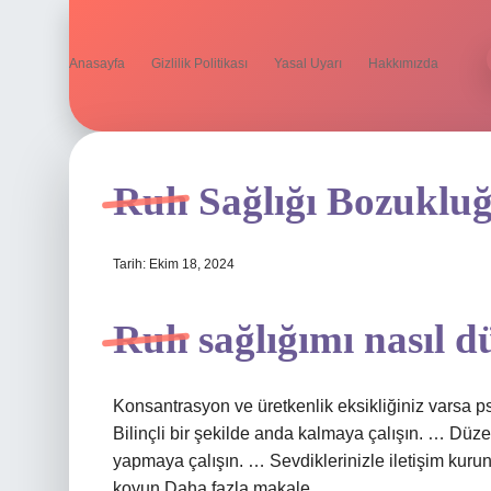
Anasayfa
Gizlilik Politikası
Yasal Uyarı
Hakkımızda
Ruh Sağlığı Bozukluğ
Tarih: Ekim 18, 2024
Ruh sağlığımı nasıl d
Konsantrasyon ve üretkenlik eksikliğiniz varsa psi
Bilinçli bir şekilde anda kalmaya çalışın. … Düz
yapmaya çalışın. … Sevdiklerinizle iletişim kuru
koyun.Daha fazla makale…