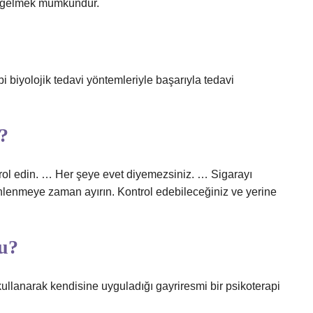
n gelmek mümkündür.
i biyolojik tedavi yöntemleriyle başarıyla tedavi
r?
trol edin. … Her şeye evet diyemezsiniz. … Sigarayı
nlenmeye zaman ayırın. Kontrol edebileceğiniz ve yerine
mu?
rı kullanarak kendisine uyguladığı gayriresmi bir psikoterapi