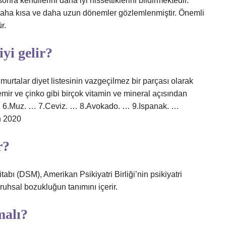
nra kendilerini daha iyi hissettiklerini bildirmektedir.
 daha kısa ve daha uzun dönemler gözlemlenmiştir. Önemli
r.
iyi gelir?
umurtalar diyet listesinin vazgeçilmez bir parçası olarak
demir ve çinko gibi birçok vitamin ve mineral açısından
 … 6.Muz. … 7.Ceviz. … 8.Avokado. … 9.Ispanak. …
n 2020
r?
tabı (DSM), Amerikan Psikiyatri Birliği’nin psikiyatri
ruhsal bozukluğun tanımını içerir.
malı?