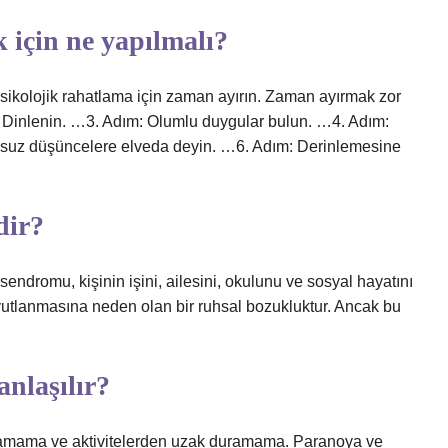
 için ne yapılmalı?
sikolojik rahatlama için zaman ayırın. Zaman ayırmak zor
: Dinlenin. …3. Adım: Olumlu duygular bulun. …4. Adım:
msuz düşüncelere elveda deyin. …6. Adım: Derinlemesine
dir?
ndromu, kişinin işini, ailesini, okulunu ve sosyal hayatını
utlanmasına neden olan bir ruhsal bozukluktur. Ancak bu
anlaşılır?
e olamama ve aktivitelerden uzak duramama. Paranoya ve