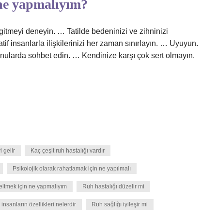
ne yapmalıyım?
e gitmeyi deneyin. … Tatilde bedeninizi ve zihninizi
if insanlarla ilişkilerinizi her zaman sınırlayın. … Uyuyun.
nularda sohbet edin. … Kendinize karşı çok sert olmayın.
i gelir
Kaç çeşit ruh hastalığı vardır
Psikolojik olarak rahatlamak için ne yapılmalı
zeltmek için ne yapmalıyım
Ruh hastalığı düzelir mi
 insanların özellikleri nelerdir
Ruh sağlığı iyileşir mi