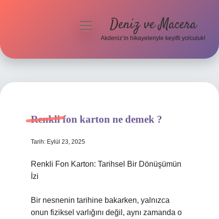
Deniz ve Macera
menüyü
aç
Akdeniz’in hikayeleriyle keyifli yolculuk!
Anasayfa
Gizlilik Politikası
Yasal Uyarı
Renkli fon karton ne demek ?
Hakkımızda
Tarih: Eylül 23, 2025
Renkli Fon Karton: Tarihsel Bir Dönüşümün
İzi
Bir nesnenin tarihine bakarken, yalnızca
onun fiziksel varlığını değil, aynı zamanda o