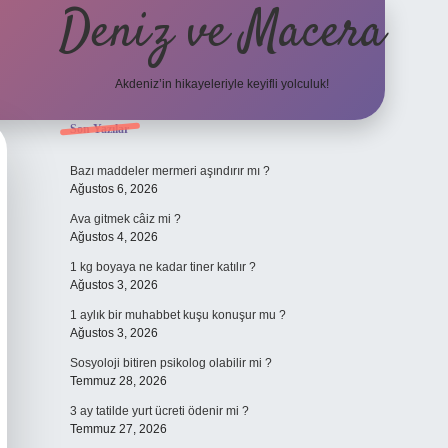
Deniz ve Macera
Akdeniz’in hikayeleriyle keyifli yolculuk!
Sidebar
Son Yazılar
elexbet güncel gi
Bazı maddeler mermeri aşındırır mı ?
Ağustos 6, 2026
Ava gitmek câiz mi ?
Ağustos 4, 2026
1 kg boyaya ne kadar tiner katılır ?
Ağustos 3, 2026
1 aylık bir muhabbet kuşu konuşur mu ?
Ağustos 3, 2026
Sosyoloji bitiren psikolog olabilir mi ?
Temmuz 28, 2026
3 ay tatilde yurt ücreti ödenir mi ?
Temmuz 27, 2026