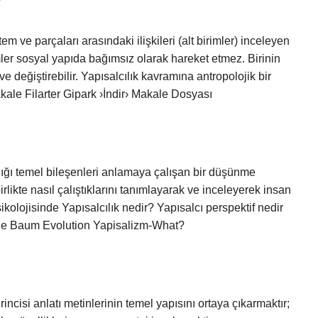
?
em ve parçaları arasındaki ilişkileri (alt birimler) inceleyen
imler sosyal yapıda bağımsız olarak hareket etmez. Birinin
r ve değiştirebilir. Yapısalcılık kavramına antropolojik bir
kale Filarter Gipark ›İndir› Makale Dosyası
ndığı temel bileşenleri anlamaya çalışan bir düşünme
birlikte nasıl çalıştıklarını tanımlayarak ve inceleyerek insan
lojisinde Yapısalcılık nedir? Yapısalcı perspektif nedir
de Baum Evolution Yapisalizm-What?
incisi anlatı metinlerinin temel yapısını ortaya çıkarmaktır;