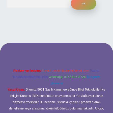
ahis
Reklam ve İletişim:
E-mail:
backlinkpaneli@gmail.com
Teams:
forumhizmeti@gmail.com
Whatsapp: 0262 606 0 726
Telegram:
@karabul
Yasal Uyarı:
Sitemiz, 5651 Sayılı Kanun gereğince Bilgi Teknolojileri ve
İletişim Kurumu (BTK) tarafından onaylanmış bir Yer Sağlayıcı olarak
hizmet vermektedir. Bu nedenle, sitedeki içerikleri proaktif olarak
denetleme veya araştırma yükümlülüğümüz bulunmamaktadır. Ancak,