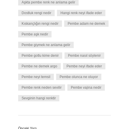
Aşkta pembe renk ne anlama gelir
Dostluk rengi nedir
Hangi renk neyi ifade eder
Kıskançlığın rengi nedir
Pembe adam ne demek
Pembe aşk nedir
Pembe giymek ne anlama gelir
Pembe gotlu kime denir
Pembe nasıl söylenir
Pembe ne demek argo
Pembe neyi ifade eder
Pembe neyi temsil
Pembe olunca ne oluyor
Pembe renk neden sevilir
Pembe vajina nedir
Sevginin hangi renktir
Önceki Yazı