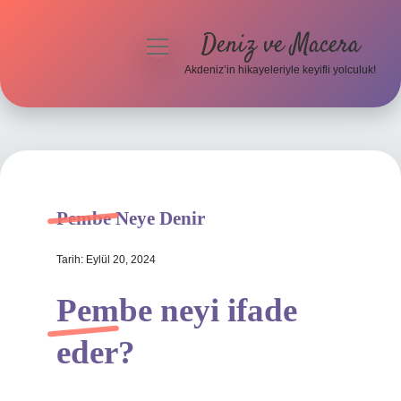
Deniz ve Macera
menüyü
aç
Akdeniz’in hikayeleriyle keyifli yolculuk!
Anasayfa
Gizlilik Politikası
Yasal Uyarı
Pembe Neye Denir
Hakkımızda
Tarih: Eylül 20, 2024
Pembe neyi ifade
eder?