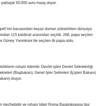
a yaklaşık 50.000 avro maaş alıyor.
Şapeli’nin bacasından beyaz duman yükselirken dünyaya
dından 115 kardinal arasından seçildi. 266. papa seçilen
e Güney Yarımküre’de seçilen ilk papa oldu.
iklerin ruhani lideridir. Devlet işleri Devlet Sekreterliği
ekreteri (Başbakan), Genel İşler Sekreteri (İçişleri Bakanı)
akanı) oluşur.
yan mezhebidir ve ruhani lideri Roma Başpiskoposu’dur