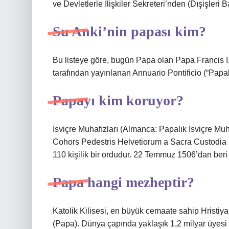
ve Devletlerle İlişkiler Sekreteri’nden (Dışişleri B
Su Anki’nin papası kim?
Bu listeye göre, bugün Papa olan Papa Francis I,
tarafından yayınlanan Annuario Pontificio (“Papaları
Papayı kim koruyor?
İsviçre Muhafızları (Almanca: Papalık İsviçre Muha
Cohors Pedestris Helvetiorum a Sacra Custodia 
110 kişilik bir ordudur. 22 Temmuz 1506’dan beri 
Papa hangi mezheptir?
Katolik Kilisesi, en büyük cemaate sahip Hristi
(Papa). Dünya çapında yaklaşık 1,2 milyar üyesi