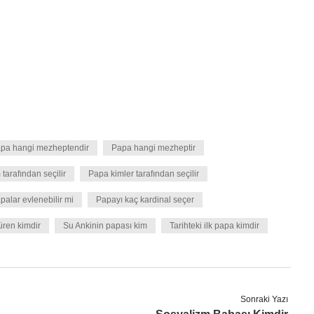
pa hangi mezheptendir
Papa hangi mezheptir
tarafından seçilir
Papa kimler tarafından seçilir
palar evlenebilir mi
Papayı kaç kardinal seçer
üren kimdir
Su Ankinin papası kim
Tarihteki ilk papa kimdir
Sonraki Yazı