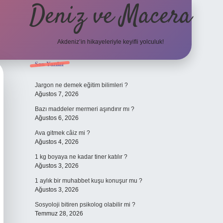
Deniz ve Macera
Akdeniz’in hikayeleriyle keyifli yolculuk!
Sidebar
Son Yazılar
elexbet güncel giriş
bet
Jargon ne demek eğitim bilimleri ?
Ağustos 7, 2026
Bazı maddeler mermeri aşındırır mı ?
Ağustos 6, 2026
Ava gitmek câiz mi ?
Ağustos 4, 2026
1 kg boyaya ne kadar tiner katılır ?
Ağustos 3, 2026
1 aylık bir muhabbet kuşu konuşur mu ?
Ağustos 3, 2026
Sosyoloji bitiren psikolog olabilir mi ?
Temmuz 28, 2026