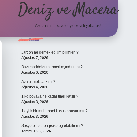
Deniz ve Macera
Akdeniz’in hikayeleriyle keyifli yolculuk!
Sidebar
Son Yazılar
elexbet güncel giriş
bete
Jargon ne demek eğitim bilimleri ?
Ağustos 7, 2026
Bazı maddeler mermeri aşındırır mı ?
Ağustos 6, 2026
Ava gitmek câiz mi ?
Ağustos 4, 2026
1 kg boyaya ne kadar tiner katılır ?
Ağustos 3, 2026
1 aylık bir muhabbet kuşu konuşur mu ?
Ağustos 3, 2026
Sosyoloji bitiren psikolog olabilir mi ?
Temmuz 28, 2026