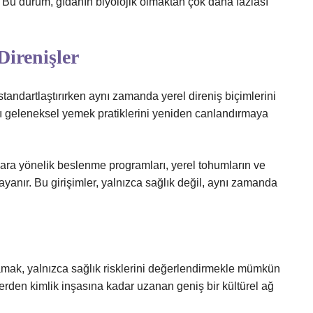
. Bu durum, gıdanın biyolojik olmaktan çok daha fazlası
Direnişler
standartlaştırırken aynı zamanda yerel direniş biçimlerini
rşı geleneksel yemek pratiklerini yeniden canlandırmaya
lara yönelik beslenme programları, yerel tohumların ve
anır. Bu girişimler, yalnızca sağlık değil, aynı zamanda
lamak, yalnızca sağlık risklerini değerlendirmekle mümkün
lerden kimlik inşasına kadar uzanan geniş bir kültürel ağ