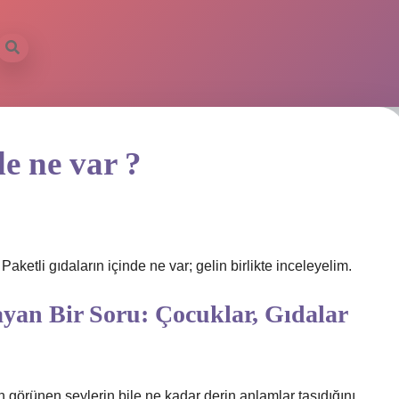
de ne var ?
etli gıdaların içinde ne var; gelin birlikte inceleyelim.
ayan Bir Soru: Çocuklar, Gıdalar
 görünen şeylerin bile ne kadar derin anlamlar taşıdığını