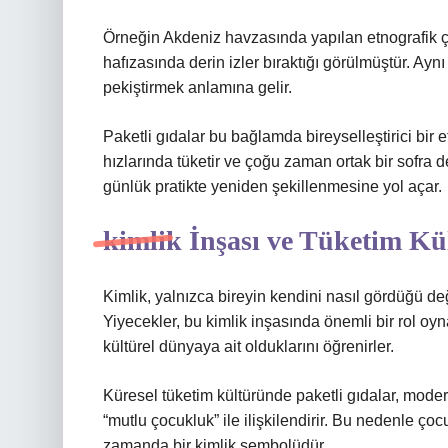
Örneğin Akdeniz havzasında yapılan etnografik ç
hafızasında derin izler bıraktığı görülmüştür. Ayn
pekiştirmek anlamına gelir.
Paketli gıdalar bu bağlamda bireyselleştirici bir e
hızlarında tüketir ve çoğu zaman ortak bir sofra d
günlük pratikte yeniden şekillenmesine yol açar.
kimlik
İnşası ve Tüketim Kü
Kimlik, yalnızca bireyin kendini nasıl gördüğü d
Yiyecekler, bu kimlik inşasında önemli bir rol oynar.
kültürel dünyaya ait olduklarını öğrenirler.
Küresel tüketim kültüründe paketli gıdalar, modern
“mutlu çocukluk” ile ilişkilendirir. Bu nedenle çocu
zamanda bir kimlik sembolüdür.