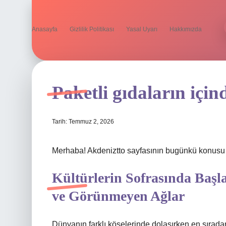
Anasayfa
Gizlilik Politikası
Yasal Uyarı
Hakkımızda
Paketli gıdaların için
Tarih: Temmuz 2, 2026
Merhaba! Akdeniztto sayfasının bugünkü konusu Pak
Kültürlerin Sofrasında Başl
ve Görünmeyen Ağlar
Dünyanın farklı köşelerinde dolaşırken en sıradan