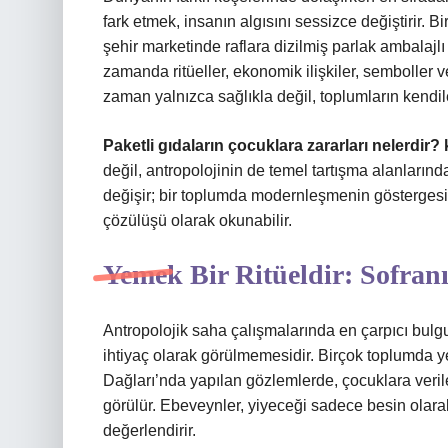
fark etmek, insanın algısını sessizce değiştirir. 
şehir marketinde raflara dizilmiş parlak ambalajl
zamanda ritüeller, ekonomik ilişkiler, semboller v
zaman yalnızca sağlıkla değil, toplumların kendiler
Paketli gıdaların çocuklara zararları nelerdir? k
değil, antropolojinin de temel tartışma alanlarınd
değişir; bir toplumda modernleşmenin göstergesi
çözülüşü olarak okunabilir.
Yemek Bir Ritüeldir: Sofranı
Antropolojik saha çalışmalarında en çarpıcı bulgu
ihtiyaç olarak görülmemesidir. Birçok toplumda y
Dağları’nda yapılan gözlemlerde, çocuklara verile
görülür. Ebeveynler, yiyeceği sadece besin olarak
değerlendirir.