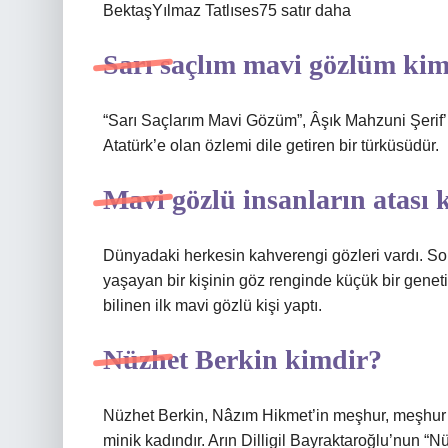
BektaşYılmaz Tatlıses75 satır daha
Sarı saçlım mavi gözlüm kim
“Sarı Saçlarım Mavi Gözüm”, Âşık Mahzuni Şerif
Atatürk’e olan özlemi dile getiren bir türküsüdür.
Mavi gözlü insanların atası 
Dünyadaki herkesin kahverengi gözleri vardı. Son
yaşayan bir kişinin göz renginde küçük bir genet
bilinen ilk mavi gözlü kişi yaptı.
Nüzhet Berkin kimdir?
Nüzhet Berkin, Nâzım Hikmet’in meşhur, meşhur 
minik kadındır. Arın Dilligil Bayraktaroğlu’nun 