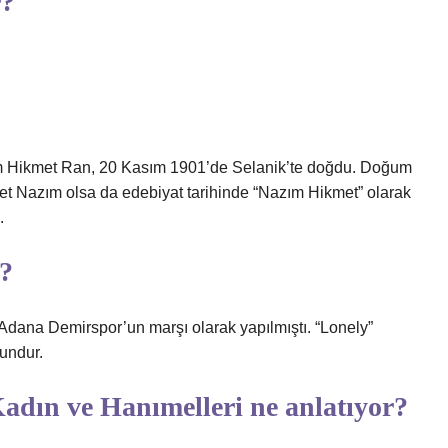
r?
ım Hikmet Ran, 20 Kasım 1901’de Selanik’te doğdu. Doğum
met Nazım olsa da edebiyat tarihinde “Nazım Hikmet” olarak
.
ı?
 Adana Demirspor’un marşı olarak yapılmıştı. “Lonely”
zundur.
dın ve Hanımelleri ne anlatıyor?