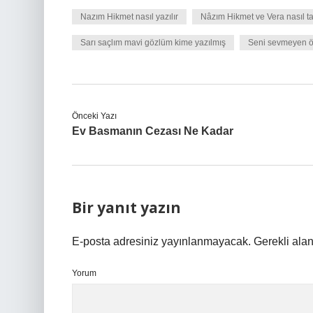
Nazım Hikmet nasıl yazılır
Nâzım Hikmet ve Vera nasıl ta
Sarı saçlım mavi gözlüm kime yazılmış
Seni sevmeyen öl
Önceki Yazı
Ev Basmanın Cezası Ne Kadar
Bir yanıt yazın
E-posta adresiniz yayınlanmayacak.
Gerekli ala
Yorum