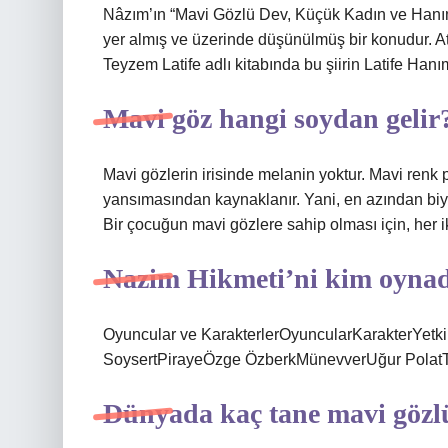
Nâzım’ın “Mavi Gözlü Dev, Küçük Kadın ve Hanıme
yer almış ve üzerinde düşünülmüş bir konudur. A
Teyzem Latife adlı kitabında bu şiirin Latife Hanım
Mavi göz hangi soydan gelir
Mavi gözlerin irisinde melanin yoktur. Mavi renk
yansımasından kaynaklanır. Yani, en azından biyo
Bir çocuğun mavi gözlere sahip olması için, her 
Nazim Hikmeti’ni kim oyna
Oyuncular ve KarakterlerOyuncularKarakterYetk
SoysertPirayeÖzge ÖzberkMünevverUğur PolatTa
Dünyada kaç tane mavi gözl