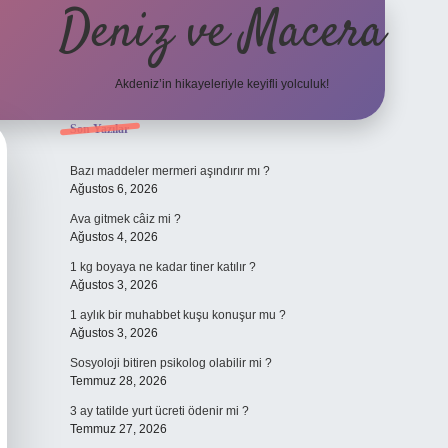
Deniz ve Macera
Akdeniz’in hikayeleriyle keyifli yolculuk!
Sidebar
Son Yazılar
elexbet güncel giriş
bete
Bazı maddeler mermeri aşındırır mı ?
Ağustos 6, 2026
Ava gitmek câiz mi ?
Ağustos 4, 2026
1 kg boyaya ne kadar tiner katılır ?
Ağustos 3, 2026
1 aylık bir muhabbet kuşu konuşur mu ?
Ağustos 3, 2026
Sosyoloji bitiren psikolog olabilir mi ?
Temmuz 28, 2026
3 ay tatilde yurt ücreti ödenir mi ?
Temmuz 27, 2026