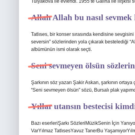
Tulyakova ile evlendi. 1955’te Galina ile ilişkisi 
Allah Allah bu nasıl sevmek
Tatlıses, bir konser sırasında kendisine sevgisini
seversin” sözlerinden yola çıkarak bestelediği “All
albümünün ismi olarak seçti.
Seni sevmeyen ölsün sözlerin
Şarkının söz yazarı Şakir Askan, şarkının ortaya 
“Seni sevmeyen ölsün” sözü, Bursalı plak yapımcı
Yıllar utansın bestecisi kimd
Bazı eserleriŞarkı SözleriMüzikSenin İçin Yanı
VarYılmaz TatlısesYavuz TanerBu YaşamıyorYılm