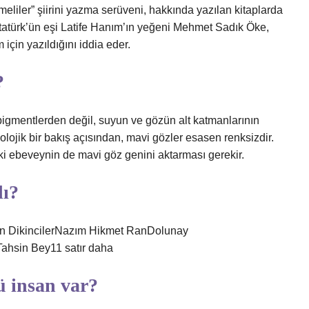
liler” şiirini yazma serüveni, hakkında yazılan kitaplarda
tatürk’ün eşi Latife Hanım’ın yeğeni Mehmet Sadık Öke,
 için yazıldığını iddia eder.
?
 pigmentlerden değil, suyun ve gözün alt katmanlarının
lojik bir bakış açısından, mavi gözler esasen renksizdir.
iki ebeveynin de mavi göz genini aktarması gerekir.
dı?
in DikincilerNazım Hikmet RanDolunay
hsin Bey11 satır daha
ü insan var?