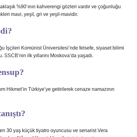
klaşık %90’ının kahverengi gözleri vardır ve çoğunluğu
ri mavi, yeşil, gri ve yeşil-mavidir.
di?
 İşçileri Komünist Üniversitesi’nde felsefe, siyaset bilimi
SSCB’nin ilk yıllarını Moskova’da yaşadı.
ensup?
m Hikmet’in Türkiye’ye getirilerek cenaze namazının
anıştı?
den 30 yaş küçük tiyatro oyuncusu ve senarist Vera