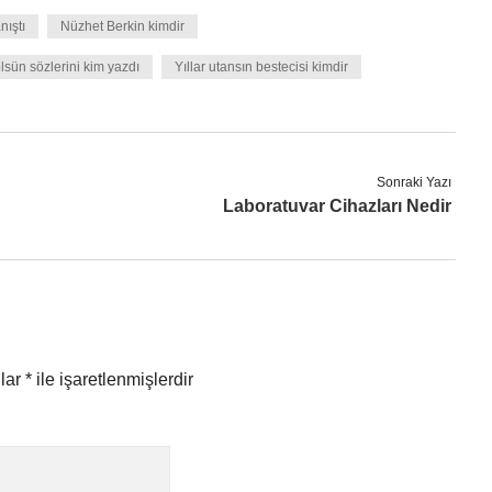
nıştı
Nüzhet Berkin kimdir
sün sözlerini kim yazdı
Yıllar utansın bestecisi kimdir
Sonraki Yazı
Laboratuvar Cihazları Nedir
nlar
*
ile işaretlenmişlerdir