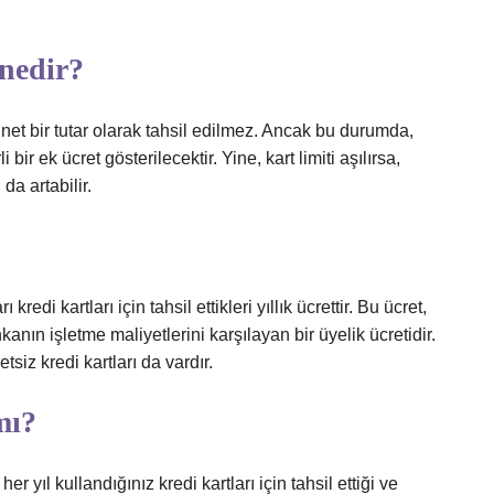
 nedir?
ı net bir tutar olarak tahsil edilmez. Ancak bu durumda,
bir ek ücret gösterilecektir. Yine, kart limiti aşılırsa,
da artabilir.
kredi kartları için tahsil ettikleri yıllık ücrettir. Bu ücret,
anın işletme maliyetlerini karşılayan bir üyelik ücretidir.
tsiz kredi kartları da vardır.
mı?
er yıl kullandığınız kredi kartları için tahsil ettiği ve