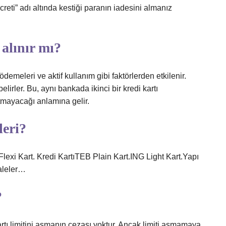
creti” adı altında kestiği paranın iadesini almanız
alınır mı?
ödemeleri ve aktif kullanım gibi faktörlerden etkilenir.
belirler. Bu, aynı bankada ikinci bir kredi kartı
tmayacağı anlamına gelir.
leri?
 Flexi Kart. Kredi KartıTEB Plain Kart.ING Light Kart.Yapı
aleler…
?
kartı limitini aşmanın cezası yoktur. Ancak limiti aşmamaya