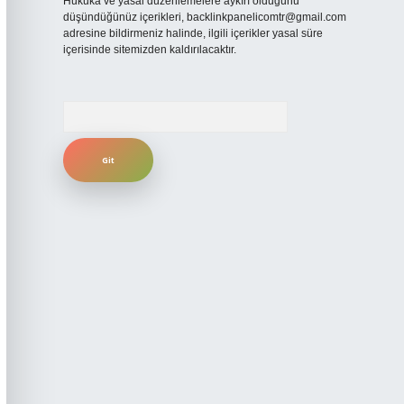
Hukuka ve yasal düzenlemelere aykırı olduğunu
düşündüğünüz içerikleri,
backlinkpanelicomtr@gmail.com
adresine bildirmeniz halinde, ilgili içerikler yasal süre
içerisinde sitemizden kaldırılacaktır.
Arama