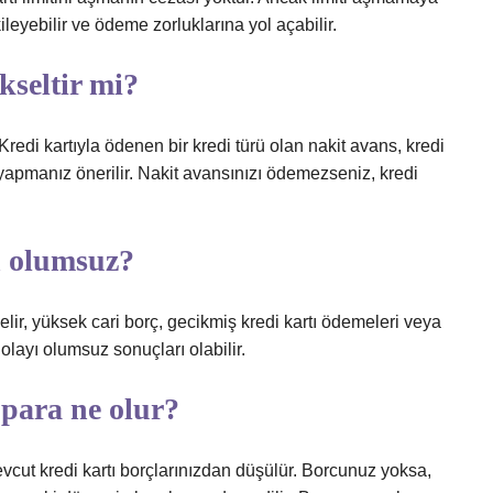
leyebilir ve ödeme zorluklarına yol açabilir.
kseltir mi?
Kredi kartıyla ödenen bir kredi türü olan nakit avans, kredi
apmanız önerilir. Nakit avansınızı ödemezseniz, kredi
en olumsuz?
elir, yüksek cari borç, gecikmiş kredi kartı ödemeleri veya
layı olumsuz sonuçları olabilir.
 para ne olur?
vcut kredi kartı borçlarınızdan düşülür. Borcunuz yoksa,