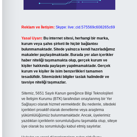
Reklam ve İletişim:
Skype: live:.cid.575569c608265c69
Yasal Uyarı:
Bu internet sitesi, herhangi bir marka,
kurum veya şahıs şirketi ile hiçbir bağlantısı
bulunmamaktadır. Sitede yalnızca kendi hazırladığımız
makaleler paylaşılmaktadır. Burada yer alan içerikler
haber niteliği taşımamakta olup, gerçek kurum ve
kişiler hakkında paylaşım yapılmamaktadır. Gerçek
kurum ve kişiler ile isim benzerlikleri tamamen
tesadüfidir. Sitemizdeki bilgiler taslak halindedir ve
tavsiye niteliği taşımazlar.
Sitemiz, 5651 Sayılı Kanun gereğince Bilgi Teknolojileri
ve İletişim Kurumu (BTK) tarafından onaylanmış bir Yer
Sağlayıcı olarak hizmet vermektedir. Bu nedenle, sitedeki
içerikleri proaktif olarak denetleme veya araştırma
yükümlülüğümüz bulunmamaktadır. Ancak, üyelerimiz
yazdıkları içeriklerin sorumluluğunu taşımakta olup, siteye
üye olarak bu sorumluluğu kabul etmiş sayılırlar.