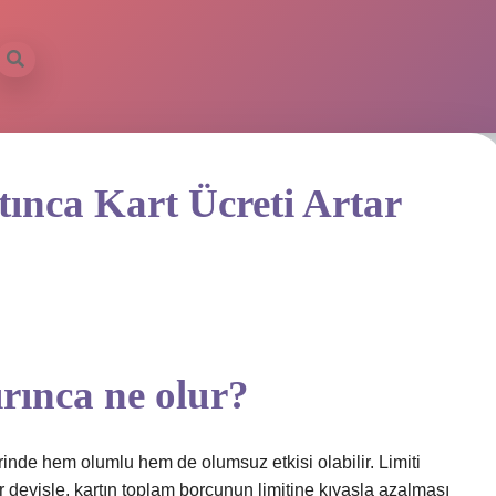
tınca Kart Ücreti Artar
ırınca ne olur?
zerinde hem olumlu hem de olumsuz etkisi olabilir. Limiti
r deyişle, kartın toplam borcunun limitine kıyasla azalması