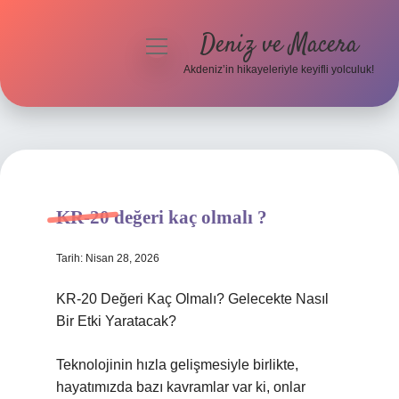
Deniz ve Macera
menüyü
aç
Akdeniz’in hikayeleriyle keyifli yolculuk!
Anasayfa
Gizlilik Politikası
Yasal Uyarı
KR-20 değeri kaç olmalı ?
Hakkımızda
Tarih: Nisan 28, 2026
KR-20 Değeri Kaç Olmalı? Gelecekte Nasıl
Bir Etki Yaratacak?
Teknolojinin hızla gelişmesiyle birlikte,
hayatımızda bazı kavramlar var ki, onlar