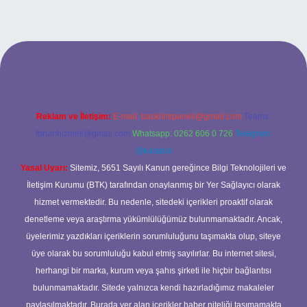
ş
betexper bahis
Reklam ve İletişim:
E-mail:
backlinkpaneli@gmail.com
Teams:
forumhizmeti@gmail.com
Whatsapp: 0262 606 0 726
Telegram:
@karabul
Yasal Uyarı:
Sitemiz, 5651 Sayılı Kanun gereğince Bilgi Teknolojileri ve
İletişim Kurumu (BTK) tarafından onaylanmış bir Yer Sağlayıcı olarak
hizmet vermektedir. Bu nedenle, sitedeki içerikleri proaktif olarak
denetleme veya araştırma yükümlülüğümüz bulunmamaktadır. Ancak,
üyelerimiz yazdıkları içeriklerin sorumluluğunu taşımakta olup, siteye
üye olarak bu sorumluluğu kabul etmiş sayılırlar. Bu internet sitesi,
herhangi bir marka, kurum veya şahıs şirketi ile hiçbir bağlantısı
bulunmamaktadır. Sitede yalnızca kendi hazırladığımız makaleler
paylaşılmaktadır. Burada yer alan içerikler haber niteliği taşımamakta