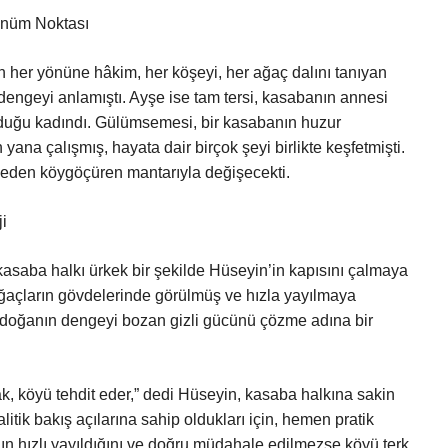
önüm Noktası
n her yönüne hâkim, her köşeyi, her ağaç dalını tanıyan
 dengeyi anlamıştı. Ayşe ise tam tersi, kasabanın annesi
uyduğu kadındı. Gülümsemesi, bir kasabanın huzur
yana çalışmış, hayata dair birçok şeyi birlikte keşfetmişti.
it eden köygöçüren mantarıyla değişecekti.
i
asaba halkı ürkek bir şekilde Hüseyin’in kapısını çalmaya
ağaçların gövdelerinde görülmüş ve hızla yayılmaya
 doğanın dengeyi bozan gizli gücünü çözme adına bir
, köyü tehdit eder,” dedi Hüseyin, kasaba halkına sakin
itik bakış açılarına sahip oldukları için, hemen pratik
n hızlı yayıldığını ve doğru müdahale edilmezse köyü terk