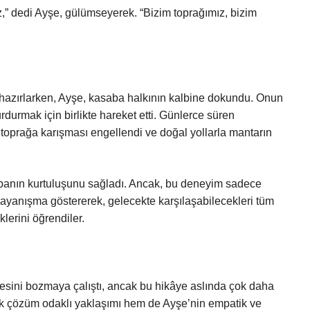
z,” dedi Ayşe, gülümseyerek. “Bizim toprağımız, bizim
an hazırlarken, Ayşe, kasaba halkının kalbine dokundu. Onun
urdurmak için birlikte hareket etti. Günlerce süren
 toprağa karışması engellendi ve doğal yollarla mantarın
asabanın kurtuluşunu sağladı. Ancak, bu deneyim sadece
le dayanışma göstererek, gelecekte karşılaşabilecekleri tüm
klerini öğrendiler.
sini bozmaya çalıştı, ancak bu hikâye aslında çok daha
jik çözüm odaklı yaklaşımı hem de Ayşe’nin empatik ve