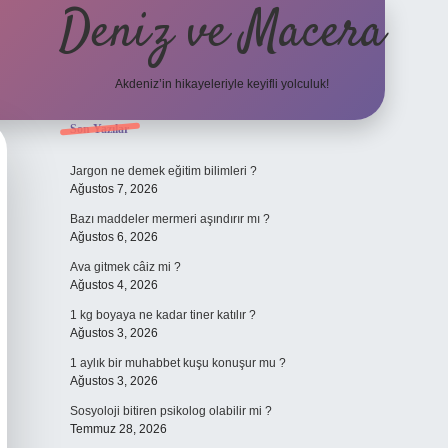
Deniz ve Macera
Akdeniz’in hikayeleriyle keyifli yolculuk!
Sidebar
Son Yazılar
elexbet güncel giriş
b
Jargon ne demek eğitim bilimleri ?
Ağustos 7, 2026
Bazı maddeler mermeri aşındırır mı ?
Ağustos 6, 2026
Ava gitmek câiz mi ?
Ağustos 4, 2026
1 kg boyaya ne kadar tiner katılır ?
Ağustos 3, 2026
1 aylık bir muhabbet kuşu konuşur mu ?
Ağustos 3, 2026
Sosyoloji bitiren psikolog olabilir mi ?
Temmuz 28, 2026