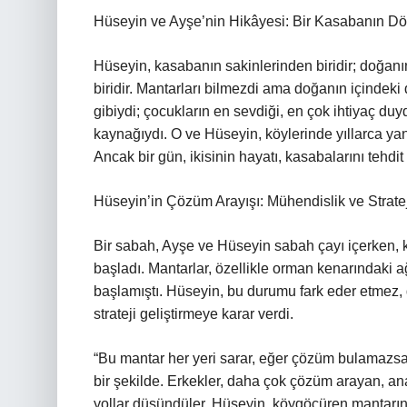
Hüseyin ve Ayşe’nin Hikâyesi: Bir Kasabanın D
Hüseyin, kasabanın sakinlerinden biridir; doğanı
biridir. Mantarları bilmezdi ama doğanın içindeki
gibiydi; çocukların en sevdiği, en çok ihtiyaç d
kaynağıydı. O ve Hüseyin, köylerinde yıllarca yan 
Ancak bir gün, ikisinin hayatı, kasabalarını tehd
Hüseyin’in Çözüm Arayışı: Mühendislik ve Stratej
Bir sabah, Ayşe ve Hüseyin sabah çayı içerken, k
başladı. Mantarlar, özellikle orman kenarındaki 
başlamıştı. Hüseyin, bu durumu fark eder etmez,
strateji geliştirmeye karar verdi.
“Bu mantar her yeri sarar, eğer çözüm bulamazsak
bir şekilde. Erkekler, daha çok çözüm arayan, anal
yollar düşündüler. Hüseyin, köygöçüren mantarını