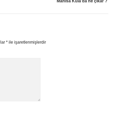
Manisa Kula’da ne çıkar ?
nlar
*
ile işaretlenmişlerdir