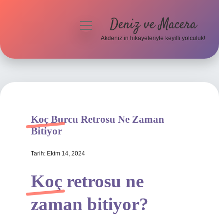
Deniz ve Macera
menüyü
aç
Akdeniz’in hikayeleriyle keyifli yolculuk!
Anasayfa
Gizlilik Politikası
Yasal Uyarı
Koç Burcu Retrosu Ne Zaman
Hakkımızda
Bitiyor
Tarih: Ekim 14, 2024
Koç retrosu ne
zaman bitiyor?