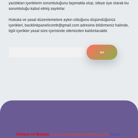
yazdıkları içeriklerin sorumluluğunu taşımakta olup, siteye üye olarak bu
sorumluluğu kabul etmiş sayılırlar.
Hukuka ve yasal düzenlemelere aykırı olduğunu düşündüğünüz
içerikleri,
backlinkpanelicomtr@gmail.com
adresine bildirmeniz halinde,
ilgili içerikler yasal süre içerisinde sitemizden kaldırılacaktır.
Arama
texper bahis
Reklam ve İletişim:
E-mail:
backlinkpaneli@gmail.com
Teams: