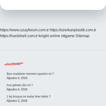
https://www.uzayforum.com.tr
https://ozerkanplastik.com.tr
https://hardshell.com.tr
knight online
nttgame
Sitemap
Sidebar
Son Yazılar
Bazı maddeler mermeri aşındırır mı ?
Ağustos 6, 2026
Ava gitmek câiz mi ?
Ağustos 4, 2026
1 kg boyaya ne kadar tiner katılır ?
Ağustos 3, 2026