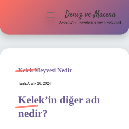
Deniz ve Macera
menüyü
aç
Akdeniz’in hikayeleriyle keyifli yolculuk!
Anasayfa
Gizlilik Politikası
Yasal Uyarı
Kelek Meyvesi Nedir
Hakkımızda
Tarih: Aralık 26, 2024
Kelek’in diğer adı
nedir?