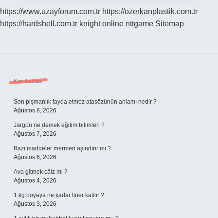
https://www.uzayforum.com.tr
https://ozerkanplastik.com.tr
https://hardshell.com.tr
knight online
nttgame
Sitemap
Sidebar
Son Yazılar
Son pişmanlık fayda etmez atasözünün anlamı nedir ?
Ağustos 8, 2026
Jargon ne demek eğitim bilimleri ?
Ağustos 7, 2026
Bazı maddeler mermeri aşındırır mı ?
Ağustos 6, 2026
Ava gitmek câiz mi ?
Ağustos 4, 2026
1 kg boyaya ne kadar tiner katılır ?
Ağustos 3, 2026