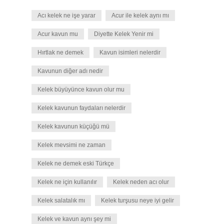
Acı kelek ne işe yarar
Acur ile kelek aynı mı
Acur kavun mu
Diyette Kelek Yenir mi
Hırtlak ne demek
Kavun isimleri nelerdir
Kavunun diğer adı nedir
Kelek büyüyünce kavun olur mu
Kelek kavunun faydaları nelerdir
Kelek kavunun küçüğü mü
Kelek mevsimi ne zaman
Kelek ne demek eski Türkçe
Kelek ne için kullanılır
Kelek neden acı olur
Kelek salatalık mı
Kelek turşusu neye iyi gelir
Kelek ve kavun aynı şey mi