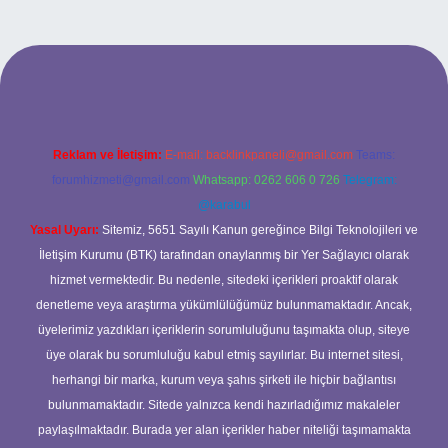
s
Reklam ve İletişim:
E-mail:
backlinkpaneli@gmail.com
Teams:
forumhizmeti@gmail.com
Whatsapp: 0262 606 0 726
Telegram:
@karabul
Yasal Uyarı:
Sitemiz, 5651 Sayılı Kanun gereğince Bilgi Teknolojileri ve
İletişim Kurumu (BTK) tarafından onaylanmış bir Yer Sağlayıcı olarak
hizmet vermektedir. Bu nedenle, sitedeki içerikleri proaktif olarak
denetleme veya araştırma yükümlülüğümüz bulunmamaktadır. Ancak,
üyelerimiz yazdıkları içeriklerin sorumluluğunu taşımakta olup, siteye
üye olarak bu sorumluluğu kabul etmiş sayılırlar. Bu internet sitesi,
herhangi bir marka, kurum veya şahıs şirketi ile hiçbir bağlantısı
bulunmamaktadır. Sitede yalnızca kendi hazırladığımız makaleler
paylaşılmaktadır. Burada yer alan içerikler haber niteliği taşımamakta