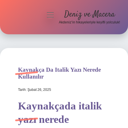
Deniz ve Macera
menüyü
aç
Akdeniz’in hikayeleriyle keyifli yolculuk!
Anasayfa
Gizlilik Politikası
Yasal Uyarı
Kaynakça Da Italik Yazı Nerede
Hakkımızda
Kullanılır
Tarih: Şubat 26, 2025
Kaynakçada italik
yazı nerede