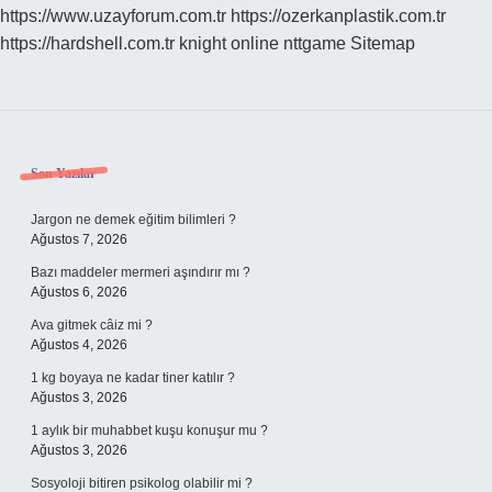
https://www.uzayforum.com.tr
https://ozerkanplastik.com.tr
https://hardshell.com.tr
knight online
nttgame
Sitemap
Sidebar
Son Yazılar
Jargon ne demek eğitim bilimleri ?
Ağustos 7, 2026
Bazı maddeler mermeri aşındırır mı ?
Ağustos 6, 2026
Ava gitmek câiz mi ?
Ağustos 4, 2026
1 kg boyaya ne kadar tiner katılır ?
Ağustos 3, 2026
1 aylık bir muhabbet kuşu konuşur mu ?
Ağustos 3, 2026
Sosyoloji bitiren psikolog olabilir mi ?