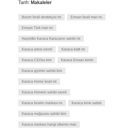
Tarih:
Makaleler
Bosch İsrail destekçisi mi
Emsan İsrail malı mı
Emsan Türk malı mı
Hayrettin Karaca Karacanın sahibi mi
Karaca ailesi nereli
Karaca batti mi
Karaca CEOsu kim
Karaca Emsan kimin
Karaca giyimin sahibi kim
Karaca Home İsrail mi
Karaca Homein sahibi nereli
Karaca İsrailin markası mı
Karaca kime satıldı
Karaca mağazası sahibi kim
Karaca markası hangi ülkenin malı