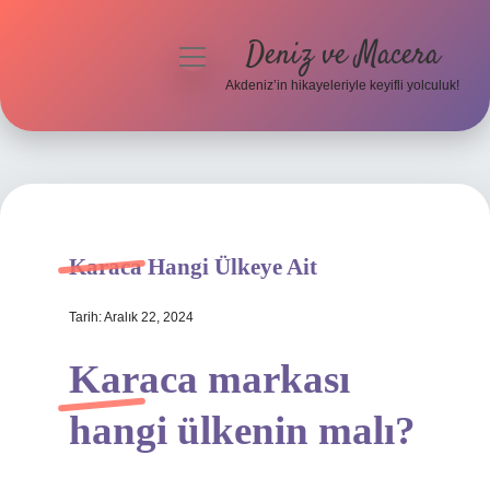
Deniz ve Macera
menüyü
aç
Akdeniz’in hikayeleriyle keyifli yolculuk!
Anasayfa
Gizlilik Politikası
Yasal Uyarı
Karaca Hangi Ülkeye Ait
Hakkımızda
Tarih: Aralık 22, 2024
Karaca markası
hangi ülkenin malı?