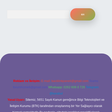
Arama
etexper bahis
Reklam ve İletişim:
E-mail:
backlinkpaneli@gmail.com
Teams:
forumhizmeti@gmail.com
Whatsapp: 0262 606 0 726
Telegram:
@karabul
Yasal Uyarı:
Sitemiz, 5651 Sayılı Kanun gereğince Bilgi Teknolojileri ve
İletişim Kurumu (BTK) tarafından onaylanmış bir Yer Sağlayıcı olarak