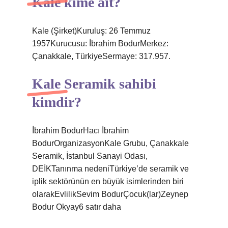
Kale kime ait?
Kale (Şirket)Kuruluş: 26 Temmuz
1957Kurucusu: İbrahim BodurMerkez:
Çanakkale, TürkiyeSermaye: 317.957.
Kale Seramik sahibi
kimdir?
İbrahim BodurHacı İbrahim
BodurOrganizasyonKale Grubu, Çanakkale
Seramik, İstanbul Sanayi Odası,
DEİKTanınma nedeniTürkiye’de seramik ve
iplik sektörünün en büyük isimlerinden biri
olarakEvlilikSevim BodurÇocuk(lar)Zeynep
Bodur Okyay6 satır daha