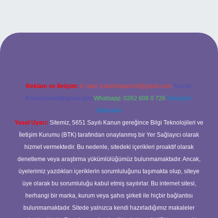
betexper bahis
Reklam ve İletişim:
E-mail:
backlinkpaneli@gmail.com
Teams:
forumhizmeti@gmail.com
Whatsapp: 0262 606 0 726
Telegram:
@karabul
Yasal Uyarı:
Sitemiz, 5651 Sayılı Kanun gereğince Bilgi Teknolojileri ve
İletişim Kurumu (BTK) tarafından onaylanmış bir Yer Sağlayıcı olarak
hizmet vermektedir. Bu nedenle, sitedeki içerikleri proaktif olarak
denetleme veya araştırma yükümlülüğümüz bulunmamaktadır. Ancak,
üyelerimiz yazdıkları içeriklerin sorumluluğunu taşımakta olup, siteye
üye olarak bu sorumluluğu kabul etmiş sayılırlar. Bu internet sitesi,
herhangi bir marka, kurum veya şahıs şirketi ile hiçbir bağlantısı
bulunmamaktadır. Sitede yalnızca kendi hazırladığımız makaleler