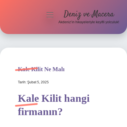
Deniz ve Macera
menüyü
aç
Akdeniz’in hikayeleriyle keyifli yolculuk!
Anasayfa
Gizlilik Politikası
Yasal Uyarı
Kale Kilit Ne Malı
Hakkımızda
Tarih: Şubat 5, 2025
Kale Kilit hangi
firmanın?