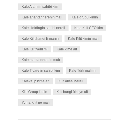
Kale Alarmın sahibi kim
Kale anahtar nerenin malı
Kale grubu kimin
Kale Holdingin sahibi nereli
Kale Kilit CEO kim
Kale Kilit hangi firmanın
Kale Kilit kimin malı
Kale Kilit yerli mi
Kale kime ait
Kale marka nerenin malı
Kale Ticaretin sahibi kim
Kale Türk malı mı
Kalekalıp kime ait
Kilit ailesi nereli
Kilit Group kimin
Kilit hangi ülkeye ait
Yuma Kilit ne malı