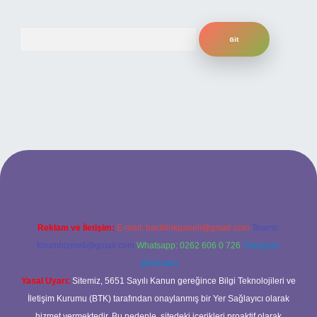
Arama
xper bahis
Reklam ve İletişim:
E-mail:
backlinkpaneli@gmail.com
Teams:
forumhizmeti@gmail.com
Whatsapp: 0262 606 0 726
Telegram:
@karabul
Yasal Uyarı:
Sitemiz, 5651 Sayılı Kanun gereğince Bilgi Teknolojileri ve
İletişim Kurumu (BTK) tarafından onaylanmış bir Yer Sağlayıcı olarak
hizmet vermektedir. Bu nedenle, sitedeki içerikleri proaktif olarak