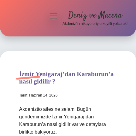
Deniz ve Macera
menüyü
aç
Akdeniz’in hikayeleriyle keyifli yolculuk!
Anasayfa
Gizlilik Politikası
Yasal Uyarı
İzmir Yenigaraj’dan Karaburun’a
Hakkımızda
nasıl gidilir ?
Tarih: Haziran 14, 2026
Akdeniztto ailesine selam! Bugün
gündemimizde İzmir Yenigaraj’dan
Karaburun’a nasıl gidilir var ve detaylara
birlikte bakıyoruz.