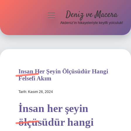
Deniz ve Macera
menüyü
aç
Akdeniz’in hikayeleriyle keyifli yolculuk!
Anasayfa
Gizlilik Politikası
Yasal Uyarı
Insan Her Şeyin Ölçüsüdür Hangi
Hakkımızda
Felsefi Akım
Tarih: Kasım 26, 2024
İnsan her şeyin
ölçüsüdür hangi