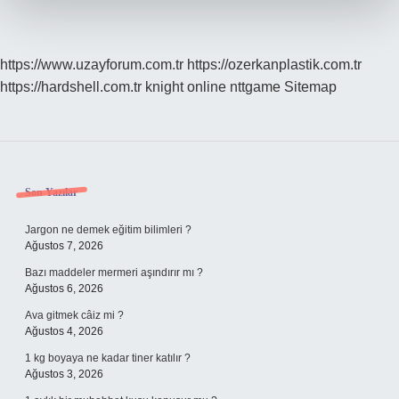
https://www.uzayforum.com.tr
https://ozerkanplastik.com.tr
https://hardshell.com.tr
knight online
nttgame
Sitemap
Sidebar
Son Yazılar
Jargon ne demek eğitim bilimleri ?
Ağustos 7, 2026
Bazı maddeler mermeri aşındırır mı ?
Ağustos 6, 2026
Ava gitmek câiz mi ?
Ağustos 4, 2026
1 kg boyaya ne kadar tiner katılır ?
Ağustos 3, 2026