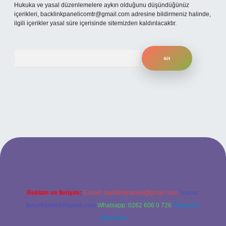
Hukuka ve yasal düzenlemelere aykırı olduğunu düşündüğünüz
içerikleri,
backlinkpanelicomtr@gmail.com
adresine bildirmeniz halinde,
ilgili içerikler yasal süre içerisinde sitemizden kaldırılacaktır.
Arama
texper bahis
Reklam ve İletişim:
E-mail:
backlinkpaneli@gmail.com
Teams:
forumhizmeti@gmail.com
Whatsapp: 0262 606 0 726
Telegram:
@karabul