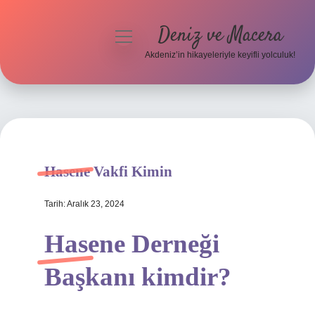
Deniz ve Macera
menüyü
aç
Akdeniz’in hikayeleriyle keyifli yolculuk!
Anasayfa
Gizlilik Politikası
Yasal Uyarı
Hasene Vakfi Kimin
Hakkımızda
Tarih: Aralık 23, 2024
Hasene Derneği
Başkanı kimdir?