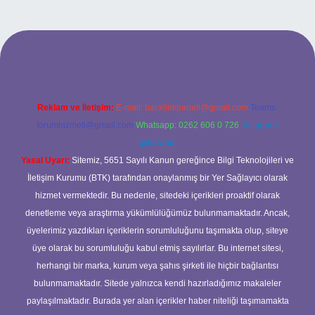
etexper bahis
Reklam ve İletişim:
E-mail:
backlinkpaneli@gmail.com
Teams:
forumhizmeti@gmail.com
Whatsapp: 0262 606 0 726
Telegram:
@karabul
Yasal Uyarı:
Sitemiz, 5651 Sayılı Kanun gereğince Bilgi Teknolojileri ve
İletişim Kurumu (BTK) tarafından onaylanmış bir Yer Sağlayıcı olarak
hizmet vermektedir. Bu nedenle, sitedeki içerikleri proaktif olarak
denetleme veya araştırma yükümlülüğümüz bulunmamaktadır. Ancak,
üyelerimiz yazdıkları içeriklerin sorumluluğunu taşımakta olup, siteye
üye olarak bu sorumluluğu kabul etmiş sayılırlar. Bu internet sitesi,
herhangi bir marka, kurum veya şahıs şirketi ile hiçbir bağlantısı
bulunmamaktadır. Sitede yalnızca kendi hazırladığımız makaleler
paylaşılmaktadır. Burada yer alan içerikler haber niteliği taşımamakta