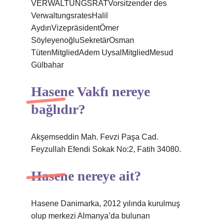
VERWALTUNGSRATVorsitzender des
VerwaltungsratesHalil
AydınVizepräsidentÖmer
SöyleyenoğluSekretärOsman
TütenMitgliedAdem UysalMitgliedMesud
Gülbahar
Hasene Vakfı nereye
bağlıdır?
Akşemseddin Mah. Fevzi Paşa Cad.
Feyzullah Efendi Sokak No:2, Fatih 34080.
Hasene nereye ait?
Hasene Danimarka, 2012 yılında kurulmuş
olup merkezi Almanya’da bulunan