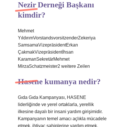
Nezir Derneği Başkanı
kimdir?
Mehmet
YıldırımVorstandsvorsitzenderZekeriya
SamsamaVizepräsidentErkan
ÇakmakVizepräsidentİhsan
KaramanSekretärMehmet
MirzaSchatzmeister2 weitere Zeilen
Hasene kumanya nedir?
Gıda Gıda Kampanyası, HASENE
liderliğinde ve yerel ortaklarla, yerellik
ilkesine dayalı bir insani yardım girişimidir.
Kampanyanın temel amacı açlıkla mücadele
etmek, ihtiyaç sahiplerine yardım etmek,