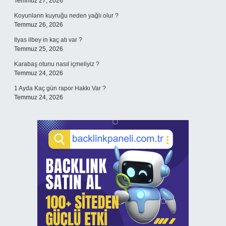
Temmuz 27, 2026
Koyunların kuyruğu neden yağlı olur ?
Temmuz 26, 2026
Ilyas ilbey in kaç atı var ?
Temmuz 25, 2026
Karabaş otunu nasıl içmeliyiz ?
Temmuz 24, 2026
1 Ayda Kaç gün rapor Hakkı Var ?
Temmuz 24, 2026