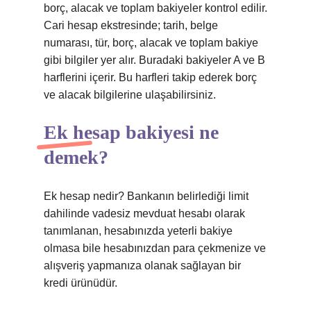
borç, alacak ve toplam bakiyeler kontrol edilir.
Cari hesap ekstresinde; tarih, belge
numarası, tür, borç, alacak ve toplam bakiye
gibi bilgiler yer alır. Buradaki bakiyeler A ve B
harflerini içerir. Bu harfleri takip ederek borç
ve alacak bilgilerine ulaşabilirsiniz.
Ek hesap bakiyesi ne
demek?
Ek hesap nedir? Bankanın belirlediği limit
dahilinde vadesiz mevduat hesabı olarak
tanımlanan, hesabınızda yeterli bakiye
olmasa bile hesabınızdan para çekmenize ve
alışveriş yapmanıza olanak sağlayan bir
kredi ürünüdür.