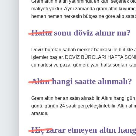
Gram altının altın yatırımında en karlı seçenek old
maliyeti yoktur. Aynı zamanda gram altın kuyumcul
hemen hemen herkesin bütçesine göre alıp satabile
Hafta sonu döviz alınır mı?
Döviz büroları sabah merkez bankası ile birlikte aç
işlemler başlar. DÖVİZ BÜROLARI HAFTA SONLAR
cumartesi ve pazar günleri, yani hafta sonları kapa
Altın hangi saatte alınmalı?
Gram altın her an satın alınabilir. Altını hangi gün
günü, günün 24 saati gerçekleştirilebilir. Altın al
arasıdır.
Hiç zarar etmeyen altın hang