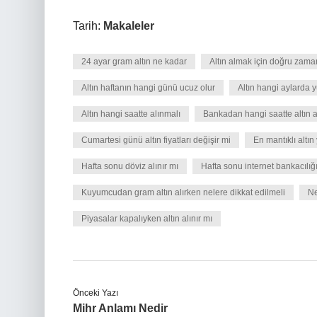
Tarih:
Makaleler
24 ayar gram altın ne kadar
Altın almak için doğru zama
Altın haftanın hangi günü ucuz olur
Altın hangi aylarda y
Altın hangi saatte alınmalı
Bankadan hangi saatte altın al
Cumartesi günü altın fiyatları değişir mi
En mantıklı altın 
Hafta sonu döviz alınır mı
Hafta sonu internet bankacılığı
Kuyumcudan gram altın alırken nelere dikkat edilmeli
Ne
Piyasalar kapalıyken altın alınır mı
Önceki Yazı
Mihr Anlamı Nedir