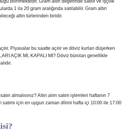
uğu bilinmektedir. Gram altın değerinde satılır ve işçilik
arda 1 ila 20 gram aralığında satılabilir. Gram altın
ceği altın türlerinden biridir.
ılır. Piyasalar bu saatte açılır ve döviz kurları düşerken
I AÇIK MI, KAPALI MI? Döviz büroları genellikle
lıdır.
 satın almalısınız? Altın alım satım işlemleri haftanın 7
ım satımı için en uygun zaman dilimi hafta içi 10:00 ile 17:00
isi?