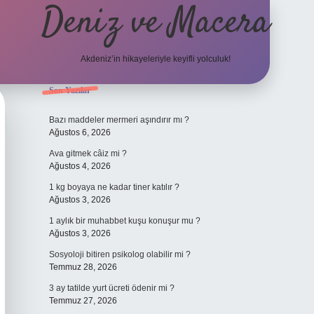
Deniz ve Macera
Akdeniz’in hikayeleriyle keyifli yolculuk!
Sidebar
Son Yazılar
elexbet güncel giriş
betex
Bazı maddeler mermeri aşındırır mı ?
Ağustos 6, 2026
Ava gitmek câiz mi ?
Ağustos 4, 2026
1 kg boyaya ne kadar tiner katılır ?
Ağustos 3, 2026
1 aylık bir muhabbet kuşu konuşur mu ?
Ağustos 3, 2026
Sosyoloji bitiren psikolog olabilir mi ?
Temmuz 28, 2026
3 ay tatilde yurt ücreti ödenir mi ?
Temmuz 27, 2026