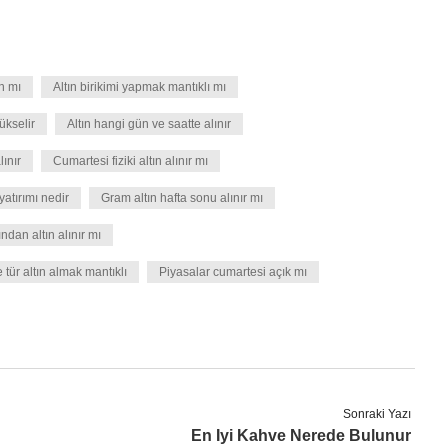
n mı
Altın birikimi yapmak mantıklı mı
ükselir
Altın hangi gün ve saatte alınır
ınır
Cumartesi fiziki altın alınır mı
yatırımı nedir
Gram altın hafta sonu alınır mı
ndan altın alınır mı
 tür altın almak mantıklı
Piyasalar cumartesi açık mı
Sonraki Yazı
En Iyi Kahve Nerede Bulunur